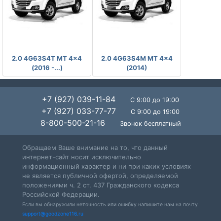
-
-
2.0 4G63S4T MT 4x4
2.0 4G63S4M MT 4x4
(2016 -...)
(2014)
+7 (927) 039-11-84
С 9:00 до 19:00
+7 (927) 033-77-77
С 9:00 до 19:00
8-800-500-21-16
Звонок бесплатный
Обращаем Ваше внимание на то, что данный
интернет-сайт носит исключительно
информационный характер и ни при каких условиях
не является публичной офертой, определяемой
положениями ч. 2 ст. 437 Гражданского кодекса
Российской Федерации.
Если вы обнаружили неточность или ошибку напишите нам на почту
support@goodzone116.ru