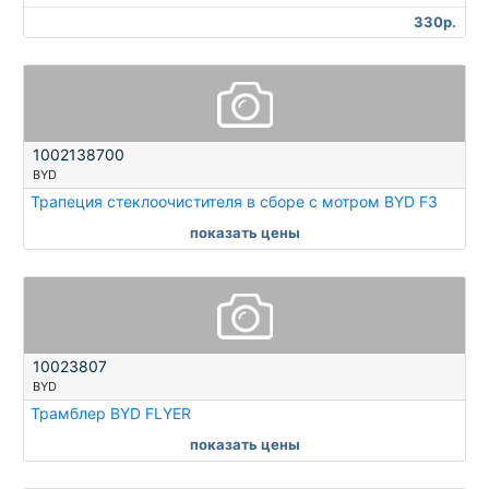
330р.
1002138700
BYD
Трапеция стеклоочистителя в сборе с мотром BYD F3
показать цены
10023807
BYD
Трамблер BYD FLYER
показать цены