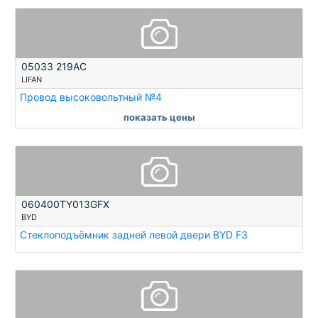
05033 219AC
LIFAN
Провод высоковольтный №4
показать цены
060400TY013GFX
BYD
Стеклоподъёмник задней левой двери BYD F3