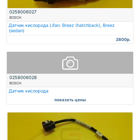
0258006027
BOSCH
Датчик кислорода Lifan: Breez (hatchback), Breez
(sedan)
2800р.
0258006028
BOSCH
Датчик кислорода
показать цены