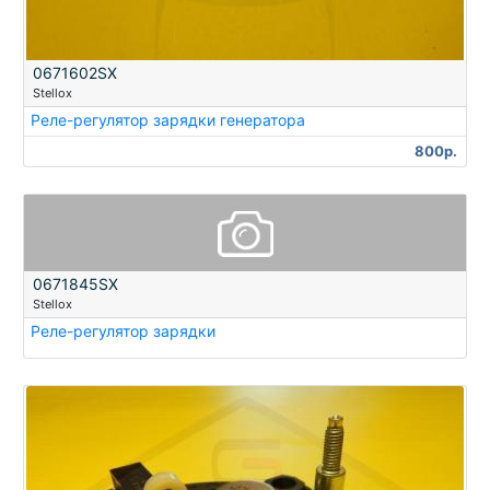
0671602SX
Stellox
Реле-регулятор зарядки генератора
800р.
0671845SX
Stellox
Реле-регулятор зарядки