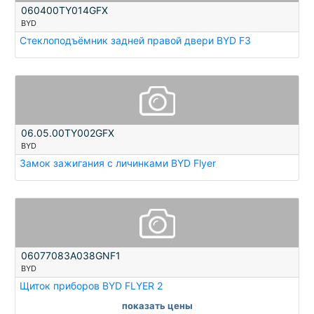
060400TY014GFX
BYD
Стеклоподъёмник задней правой двери BYD F3
06.05.00TY002GFX
BYD
Замок зажигания с личинками BYD Flyer
06077083A038GNF1
BYD
Щиток приборов BYD FLYER 2
показать цены