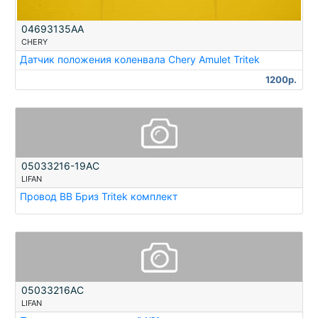
04693135AA
CHERY
Датчик положения коленвала Chery Amulet Tritek
1200р.
05033216-19AC
LIFAN
Провод ВВ Бриз Tritek комплект
05033216AC
LIFAN