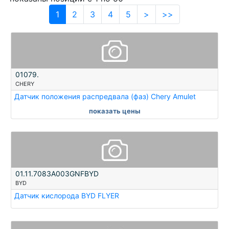
1
2
3
4
5
>
>>
01079.
CHERY
Датчик положения распредвала (фаз) Chery Amulet
показать цены
01.11.7083A003GNFBYD
BYD
Датчик кислорода BYD FLYER