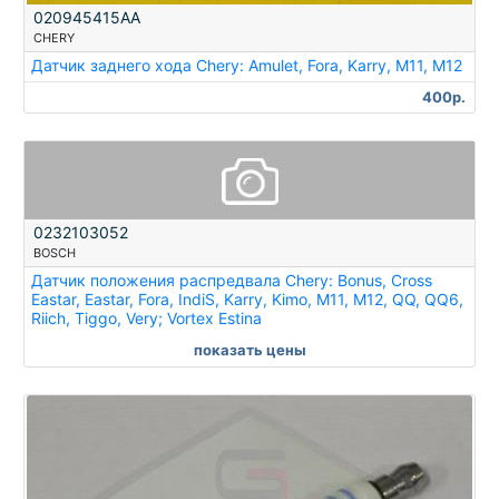
020945415AA
CHERY
Датчик заднего хода Chery: Amulet, Fora, Karry, M11, M12
400р.
0232103052
BOSCH
Датчик положения распредвала Chery: Bonus, Cross
Eastar, Eastar, Fora, IndiS, Karry, Kimo, M11, M12, QQ, QQ6,
Riich, Tiggo, Very; Vortex Estina
показать цены