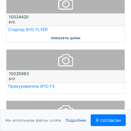
10024420
BYD
Стартер BYD FLYER
показать цены
10025963
BYD
Прикуриватель BYD F3
Я согласен
Мы используем файлы cookie.
Подробнее
10025976
BYD