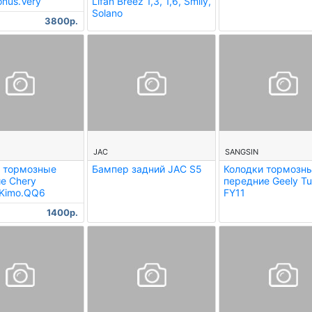
onus.Very
Lifan Breez 1,3, 1,6, Smily,
Solano
3800р.
--
--
JAC
SANGSIN
 тормозные
Бампер задний JAC S5
Колодки тормозн
е Chery
передние Geely Tu
.Kimo.QQ6
FY11
1400р.