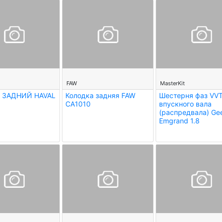
--
--
FAW
MasterKit
 ЗАДНИЙ HAVAL
Колодка задняя FAW
Шестерня фаз VV
CA1010
впускного вала
(распредвала) Ge
Emgrand 1.8
--
--