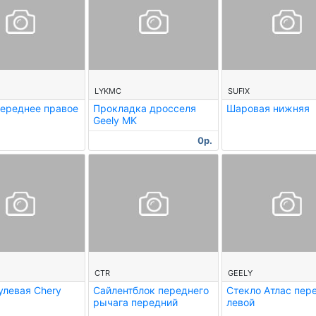
--
--
LYKMC
SUFIX
ереднее правое
Прокладка дросселя
Шаровая нижняя
Geely MK
0р.
--
--
CTR
GEELY
улевая Chery
Сайлентблок переднего
Стекло Атлас пер
рычага передний
левой