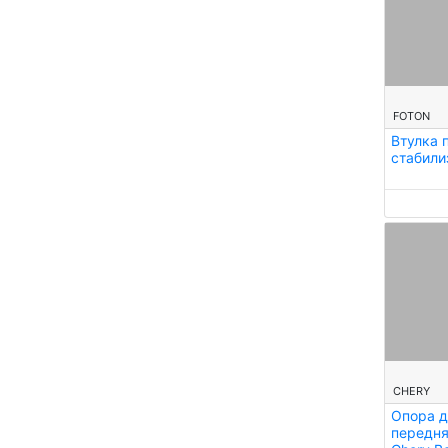
--
FOTON
Втулка 
стабил
--
CHERY
Опора д
передня