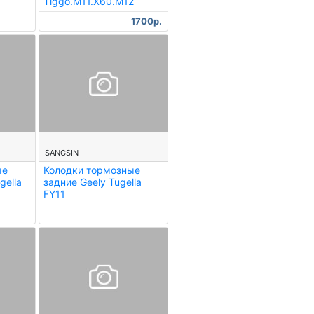
Tiggo.M11.X60.M12
1700р.
--
SANGSIN
ые
Колодки тормозные
gella
задние Geely Tugella
FY11