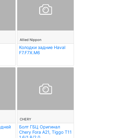
--
Allied Nippon
Колодки задние Haval
F7.F7X.M6
--
CHERY
едней
Болт ГБЦ Оригинал
Chery Fora A21, Tiggo T11
1,6/1,8/2,0