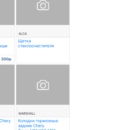
--
ALCA
Щетка
амши
стеклоочистителя
200р.
--
MARSHALL
Chery
Колодки тормозные
задние Chery