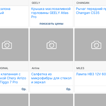
E
GEELY
CHANGAN
салона
Крышка маслозаливной
Рычаг передний 
ый
горловины GEELY Atlas
Changan CS35
Pro
показать цены
--
--
IGINAL
Airline
MILES
клапанная с
Салфетка из
Лампа HB3 12V 6
кой Chery Arrizo
микрофибры для стекол
Tiggo 7 Pro
и зеркал
0р.
0р.