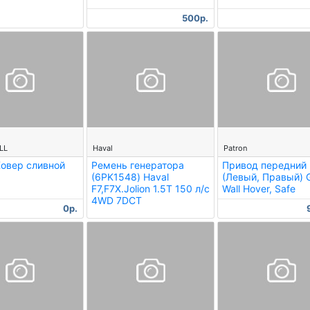
500р.
--
--
LL
Haval
Patron
овер сливной
Ремень генератора
Привод передний
(6PK1548) Haval
(Левый, Правый) 
F7,F7X.Jolion 1.5T 150 л/с
Wall Hover, Safe
4WD 7DCT
0р.