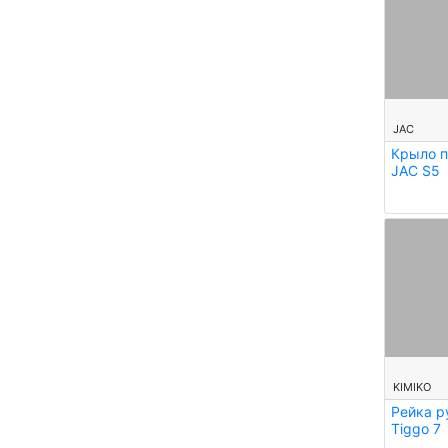
--
JAC
Крыло п
JAC S5
--
KIMIKO
Рейка р
Tiggo 7