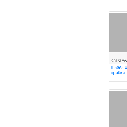
--
GREAT WA
Шайба Х
пробки