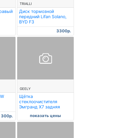
TRIALLI
правый
Диск тормозной
передний Lifan Solano,
BYD F3
3300р.
--
GEELY
0W
Щётка
стеклоочистителя
Эмгранд Х7 задняя
показать цены
300р.