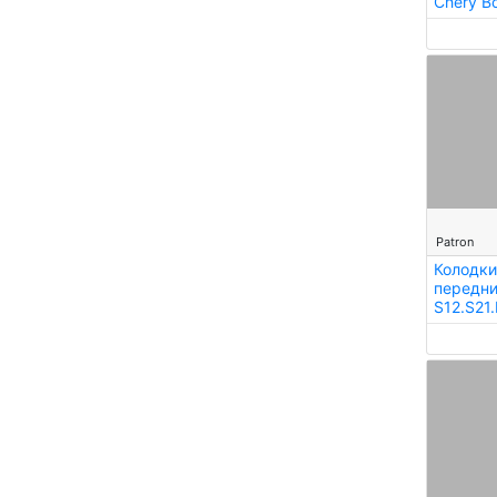
Chery B
--
Patron
Колодки
передни
S12.S21