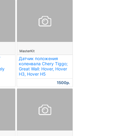
--
MasterKit
T
Датчик положения
коленвала Chery Tiggo;
ely
Great Wall: Hover, Hover
H3, Hover H5
1500р.
--