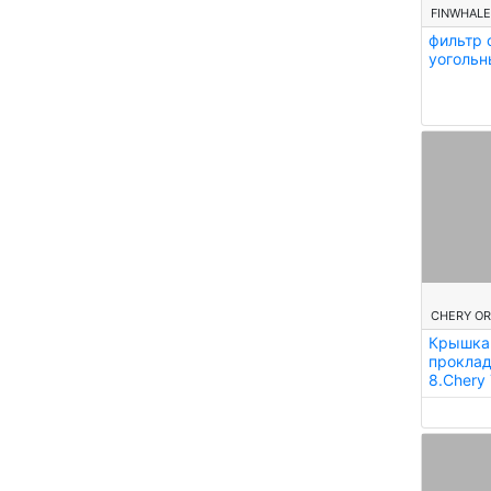
FINWHAL
фильтр 
уогольн
--
CHERY OR
Крышка 
проклад
8.Chery 