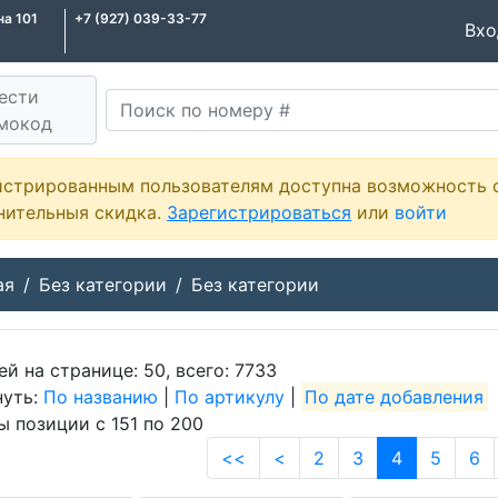
на 101
+7 (927) 039-33-77
Вх
ести
мокод
истрированным пользователям доступна возможность 
нительныя скидка.
Зарегистрироваться
или
войти
ая
Без категории
Без категории
ей на странице: 50, всего: 7733
нуть:
По названию
|
По артикулу
|
По дате добавления
ы позиции с 151 по 200
<<
<
2
3
4
5
6