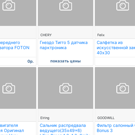
--
--
CHERY
Felix
переднего
Гнездо Тигго 5 датчика
Салфетка из
изатора FOTON
парктроника
искусственной з
40х30
показать цены
0р.
--
--
Elring
GOODWILL
вигателя
Сальник распредвала
Фильтр салонный 
я Оригинал
ведущего(35x49x6)
Bonus 3