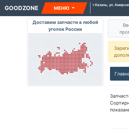
г.Казань, ул. Амирха
GOODZONE
МЕНЮ
Доставим запчасти в любой
Вв
уголок России
про
Зарег
допол
Главн
Запчаст
Сортир
показан