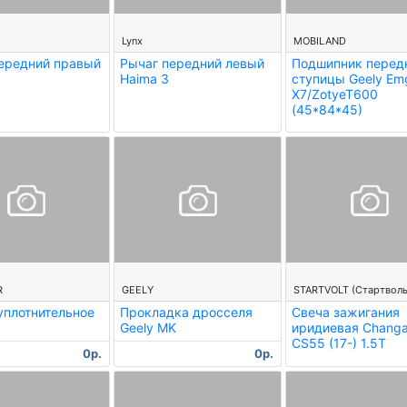
--
--
Lynx
MOBILAND
ередний правый
Рычаг передний левый
Подшипник перед
Haima 3
ступицы Geely Em
X7/ZotyeT600
(45*84*45)
--
--
R
GEELY
STARTVOLT (Стартволь
уплотнительное
Прокладка дросселя
Свеча зажигания
Geely MK
иридиевая Chang
CS55 (17-) 1.5T
0р.
0р.