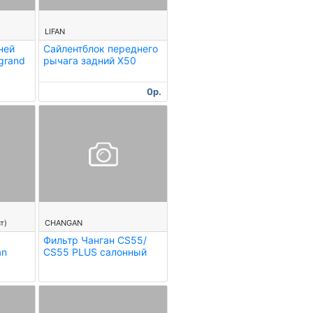
--
LIFAN
ней
Сайлентблок переднего
grand
рычага задний X50
0р.
--
т)
CHANGAN
Фильтр Чанган CS55/
an
CS55 PLUS салонный