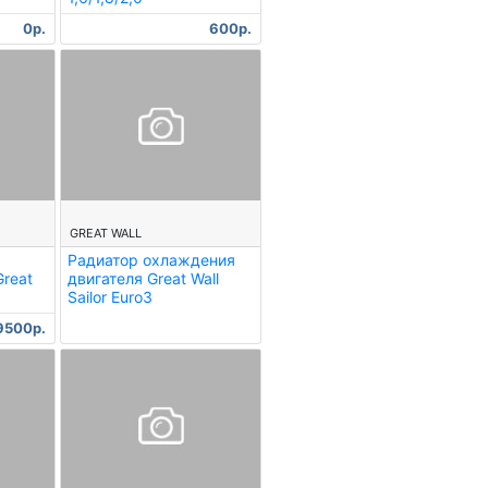
0р.
600р.
--
GREAT WALL
Радиатор охлаждения
Great
двигателя Great Wall
Sailor Euro3
9500р.