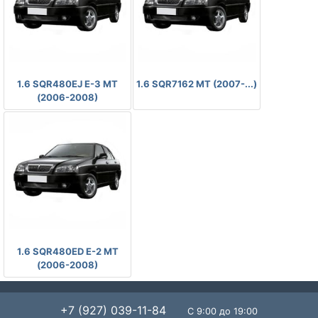
-
-
1.6 SQR480EJ E-3 MT
1.6 SQR7162 MT (2007-...)
(2006-2008)
-
1.6 SQR480ED E-2 MT
(2006-2008)
+7 (927) 039-11-84
С 9:00 до 19:00