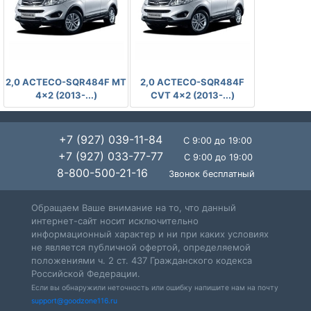
-
-
2,0 ACTECO-SQR484F MT
2,0 ACTECO-SQR484F
4x2 (2013-...)
CVT 4x2 (2013-...)
+7 (927) 039-11-84
С 9:00 до 19:00
+7 (927) 033-77-77
С 9:00 до 19:00
8-800-500-21-16
Звонок бесплатный
Обращаем Ваше внимание на то, что данный
интернет-сайт носит исключительно
информационный характер и ни при каких условиях
не является публичной офертой, определяемой
положениями ч. 2 ст. 437 Гражданского кодекса
Российской Федерации.
Если вы обнаружили неточность или ошибку напишите нам на почту
support@goodzone116.ru