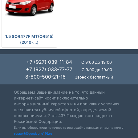
-
1.5 SQR477F MT(QR515)
(2010-...)
+7 (927) 039-11-84
С 9:00 до 19:00
+7 (927) 033-77-77
С 9:00 до 19:00
8-800-500-21-16
Звонок бесплатный
Обращаем Ваше внимание на то, что данный
интернет-сайт носит исключительно
информационный характер и ни при каких условиях
не является публичной офертой, определяемой
положениями ч. 2 ст. 437 Гражданского кодекса
Российской Федерации.
Если вы обнаружили неточность или ошибку напишите нам на почту
support@goodzone116.ru