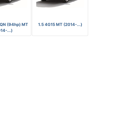
-
-
QN (94hp) MT
1.5 4G15 MT (2014-...)
14-...)