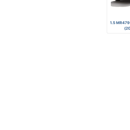
1.5 MR479
(20