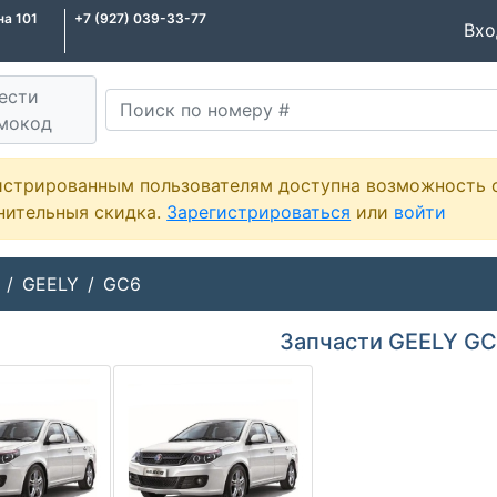
на 101
+7 (927) 039-33-77
Вх
ести
мокод
истрированным пользователям доступна возможность 
нительныя скидка.
Зарегистрироваться
или
войти
GEELY
GC6
Запчасти GEELY G