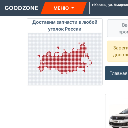
г.Казань, ул. Амирха
GOODZONE
МЕНЮ
Доставим запчасти в любой
Вв
уголок России
про
Зарег
допол
Главная