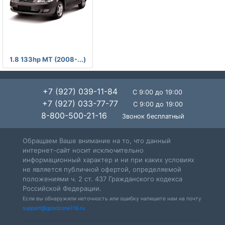
-
1.8 133hp MT (2008-...)
+7 (927) 039-11-84
С 9:00 до 19:00
+7 (927) 033-77-77
С 9:00 до 19:00
8-800-500-21-16
Звонок бесплатный
Обращаем Ваше внимание на то, что данный
интернет-сайт носит исключительно
информационный характер и ни при каких условиях
не является публичной офертой, определяемой
положениями ч. 2 ст. 437 Гражданского кодекса
Российской Федерации.
Если вы обнаружили неточность или ошибку напишите нам на почту
support@goodzone116.ru