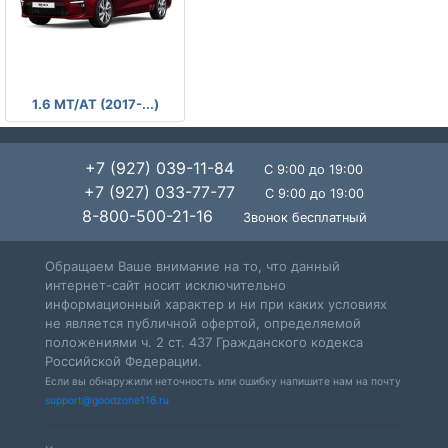
-
1.6 MT/AT (2017-...)
+7 (927) 039-11-84
С 9:00 до 19:00
+7 (927) 033-77-77
С 9:00 до 19:00
8-800-500-21-16
Звонок бесплатный
Обращаем Ваше внимание на то, что данный
интернет-сайт носит исключительно
информационный характер и ни при каких условиях
не является публичной офертой, определяемой
положениями ч. 2 ст. 437 Гражданского кодекса
Российской Федерации.
Если вы обнаружили неточность или ошибку напишите нам на почту
support@goodzone116.ru