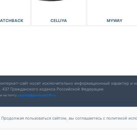
MYWAY
HATCHBACK
CELLIYA
интернет-сайт носит исключительно информационный характер и ни
. 437 Гражданского кодекса Российской Федерации.
ам на почту
support@goodzone116.ru
 Продолжая пользоваться сайтом, вы соглашаетесь с политикой испо