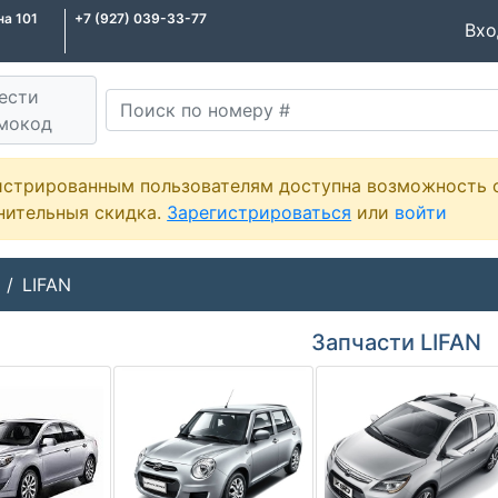
на 101
+7 (927) 039-33-77
Вх
ести
мокод
истрированным пользователям доступна возможность 
нительныя скидка.
Зарегистрироваться
или
войти
LIFAN
Запчасти LIFAN