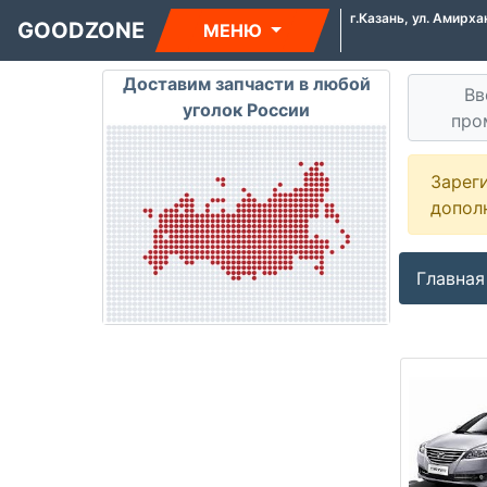
г.Казань, ул. Амирха
GOODZONE
МЕНЮ
Доставим запчасти в любой
Вв
уголок России
про
Зарег
допол
Главная