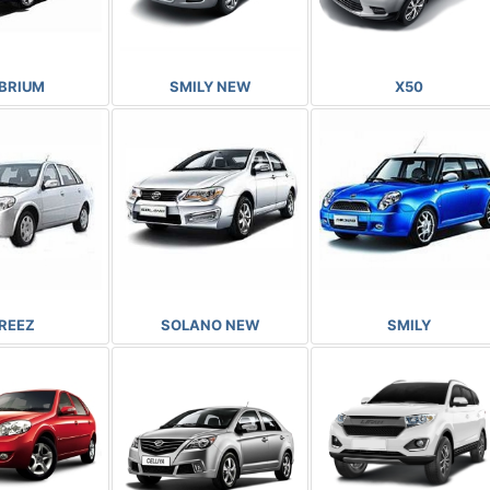
BRIUM
SMILY NEW
X50
REEZ
SOLANO NEW
SMILY