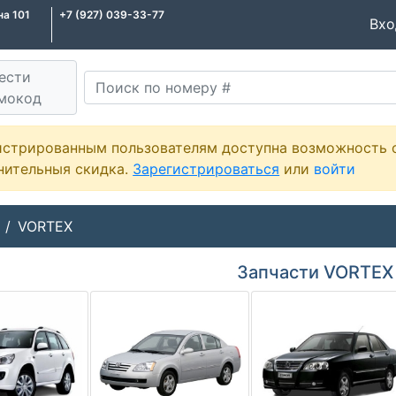
на 101
+7 (927) 039-33-77
Вх
ести
мокод
истрированным пользователям доступна возможность 
нительныя скидка.
Зарегистрироваться
или
войти
VORTEX
Запчасти VORTEX