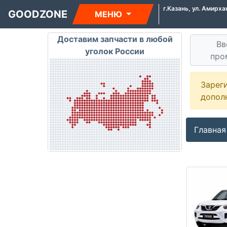
г.Казань, ул. Амирха
GOODZONE
МЕНЮ
Доставим запчасти в любой
Вв
уголок России
про
Зарег
допол
Главная