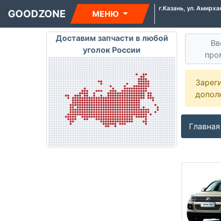
г.Казань, ул. Амирха
GOODZONE
МЕНЮ
Доставим запчасти в любой
Вв
уголок России
про
Зарег
допол
Главная