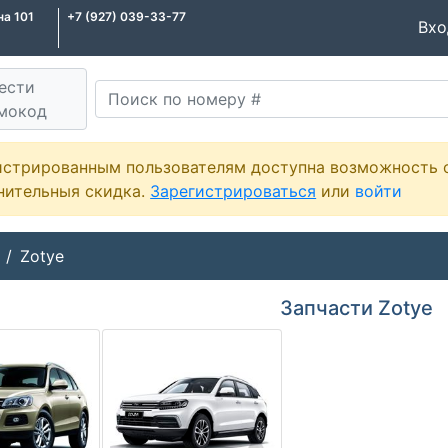
на 101
+7 (927) 039-33-77
Вх
ести
мокод
истрированным пользователям доступна возможность 
нительныя скидка.
Зарегистрироваться
или
войти
Zotye
Запчасти Zotye