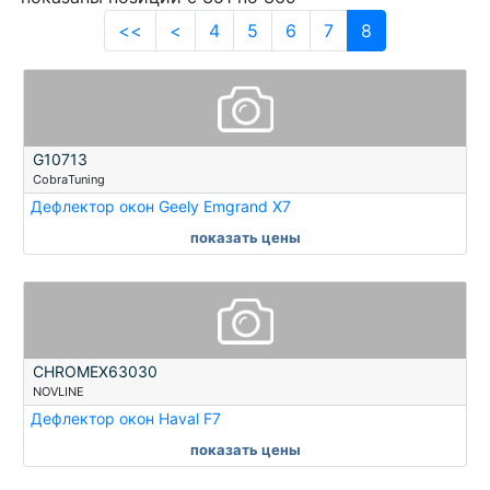
<<
<
4
5
6
7
8
G10713
CobraTuning
Дефлектор окон Geely Emgrand X7
показать цены
CHROMEX63030
NOVLINE
Дефлектор окон Haval F7
показать цены