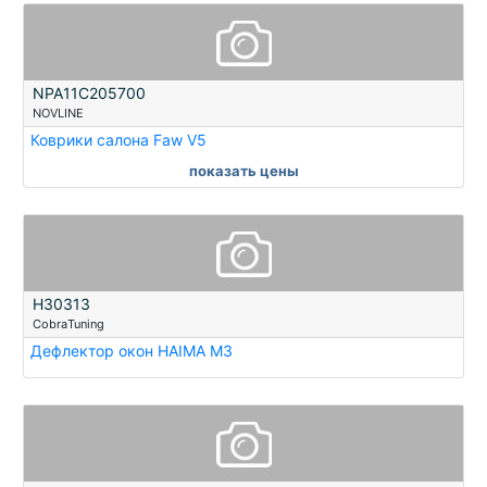
NPA11C205700
NOVLINE
Коврики салона Faw V5
показать цены
H30313
CobraTuning
Дефлектор окон HAIMA M3