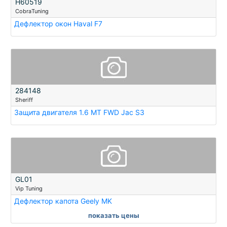
H60519
CobraTuning
Дефлектор окон Haval F7
284148
Sheriff
Защита двигателя 1.6 MT FWD Jac S3
GL01
Vip Tuning
Дефлектор капота Geely MK
показать цены