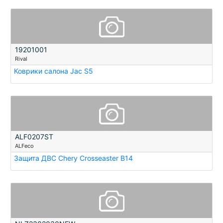
19201001
Rival
Коврики салона Jac S5
ALF0207ST
ALFeco
Защита ДВС Chery Crosseaster B14