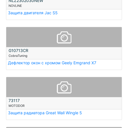
NLZ2302030NEW
NOVLINE
Защита двигателя Jac S5
G10713CR
CobraTuning
Дефлектор окон с хромом Geely Emgrand X7
73117
MOTODOR
Защита радиатора Great Wall Wingle 5