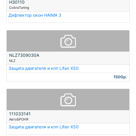
H30110
CobraTuning
Дефлектор окон HAIMA 3
NLZ7309030A
NLZ
Защита двигателя и кпп Lifan X50
1500р.
111033141
АвтоБРОНЯ
Защита двигателя и кпп Lifan X50