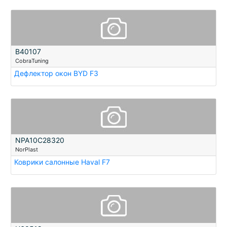
B40107
CobraTuning
Дефлектор окон BYD F3
NPA10C28320
NorPlast
Коврики салонные Haval F7