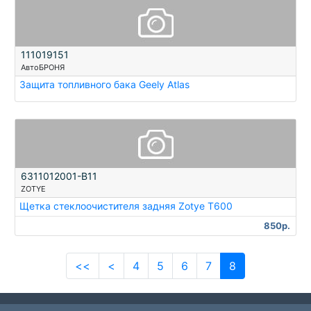
111019151
АвтоБРОНЯ
Защита топливного бака Geely Atlas
6311012001-B11
ZOTYE
Щетка стеклоочистителя задняя Zotye T600
850р.
<<
<
4
5
6
7
8