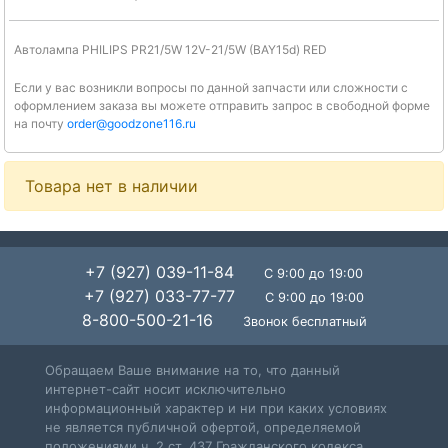
Автолампа PHILIPS PR21/5W 12V-21/5W (BAY15d) RED
Если у вас возникли вопросы по данной запчасти или сложности с
оформлением заказа вы можете отправить запрос в свободной форме
на почту
order@goodzone116.ru
Товара нет в наличии
+7 (927) 039-11-84
С 9:00 до 19:00
+7 (927) 033-77-77
С 9:00 до 19:00
8-800-500-21-16
Звонок бесплатный
Обращаем Ваше внимание на то, что данный
интернет-сайт носит исключительно
информационный характер и ни при каких условиях
не является публичной офертой, определяемой
положениями ч. 2 ст. 437 Гражданского кодекса