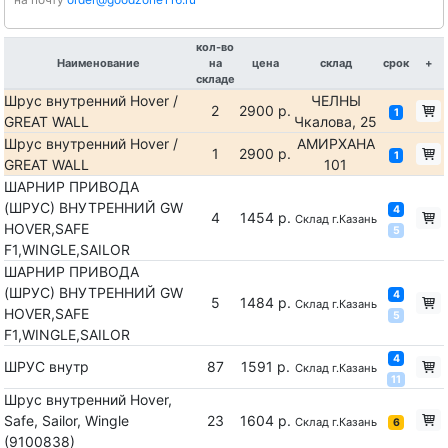
кол-во
Наименование
на
цена
склад
срок
+
складе
Шрус внутренний Hover /
ЧЕЛНЫ
2
2900 р.
1
GREAT WALL
Чкалова, 25
Шрус внутренний Hover /
АМИРХАНА
1
2900 р.
1
GREAT WALL
101
ШАРНИР ПРИВОДА
(ШРУС) ВНУТРЕННИЙ GW
4
4
1454 р.
Склад г.Казань
HOVER,SAFE
5
F1,WINGLE,SAILOR
ШАРНИР ПРИВОДА
(ШРУС) ВНУТРЕННИЙ GW
4
5
1484 р.
Склад г.Казань
HOVER,SAFE
5
F1,WINGLE,SAILOR
4
ШРУС внутр
87
1591 р.
Склад г.Казань
11
Шрус внутренний Hover,
Safe, Sailor, Wingle
23
1604 р.
Склад г.Казань
6
(9100838)