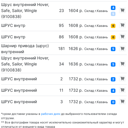
Шрус внутренний Hover,
4
Safe, Sailor, Wingle
23
1604 р.
Склад г.Казань
5
(9100838)
ШРУС внутр
95
1608 р.
Склад г.Казань
6
ШРУС внутр
86
1608 р.
Склад г.Казань
6
Шарнир привода (шрус)
181
1626 р.
Склад г.Казань
5
внутренний
Шрус внутренний Hover,
Safe, Sailor, Wingle
34
1636 р.
Склад г.Казань
5
(9100838)
ШРУС внутренний
2
1732 р.
Склад г.Казань
2
ШРУС внутренний
11
1732 р.
Склад г.Казань
4
ШРУС внутренний
3
1732 р.
Склад г.Казань
0
*сроки доставки указаны в
рабочих днях
до выбранного пользователем склада
отгрузки.
** Все фотографии товара носят исключительно ознакомительный характер и могут
отличаться от внешнего вида товара