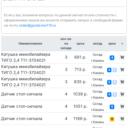
Если у вас возникли вопросы по данной запчасти или сложности с
оформлением заказа вы можете отправить запрос в свободной форме
на почту
order@goodzone116.ru
кол-во
Наименование
на
цена
склад
срок
+
складе
Катушка иммобилайзера
Склад
3
691 р.
4
ТИГО 2,4 T11-3704021
г.Казань
Катушка иммобилайзера
Склад
3
713 р.
4
5
ТИГО 2,4 T11-3704021
г.Казань
Катушка иммобилайзера
Склад
3
835 р.
5
8
ТИГО 2,4 T11-3704021
г.Казань
Склад
Датчик стоп-сигнала
4
1039 р.
4
8
г.Казань
Склад
Датчик стоп-сигнала
4
1051 р.
5
г.Казань
Склад
Датчик стоп-сигнала
4
1166 р.
6
г.Казань