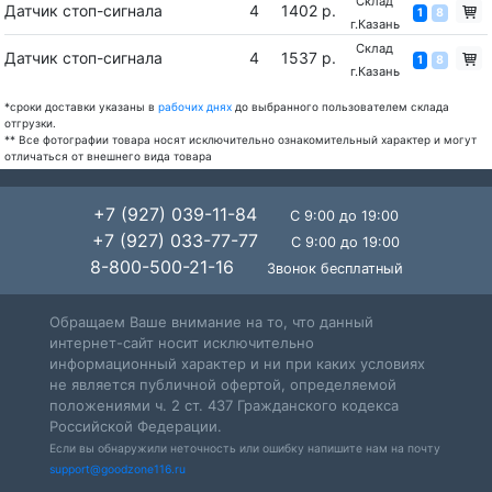
Склад
Датчик стоп-сигнала
4
1402 р.
1
8
г.Казань
Склад
Датчик стоп-сигнала
4
1537 р.
1
8
г.Казань
*сроки доставки указаны в
рабочих днях
до выбранного пользователем склада
отгрузки.
** Все фотографии товара носят исключительно ознакомительный характер и могут
отличаться от внешнего вида товара
+7 (927) 039-11-84
С 9:00 до 19:00
+7 (927) 033-77-77
С 9:00 до 19:00
8-800-500-21-16
Звонок бесплатный
Обращаем Ваше внимание на то, что данный
интернет-сайт носит исключительно
информационный характер и ни при каких условиях
не является публичной офертой, определяемой
положениями ч. 2 ст. 437 Гражданского кодекса
Российской Федерации.
Если вы обнаружили неточность или ошибку напишите нам на почту
support@goodzone116.ru