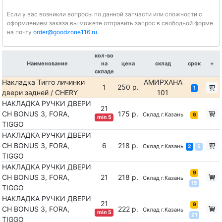
Если у вас возникли вопросы по данной запчасти или сложности с
оформлением заказа вы можете отправить запрос в свободной форме
на почту
order@goodzone116.ru
кол-во
Наименование
на
цена
склад
срок
+
складе
Накладка Тигго личинки
АМИРХАНА
1
250 р.
1
двери задней / CHERY
101
НАКЛАДКА РУЧКИ ДВЕРИ
21
CH BONUS 3, FORA,
175 р.
Склад г.Казань
6
min 5
TIGGO
НАКЛАДКА РУЧКИ ДВЕРИ
CH BONUS 3, FORA,
6
218 р.
Склад г.Казань
2
5
TIGGO
НАКЛАДКА РУЧКИ ДВЕРИ
9
CH BONUS 3, FORA,
21
218 р.
Склад г.Казань
15
TIGGO
НАКЛАДКА РУЧКИ ДВЕРИ
21
9
CH BONUS 3, FORA,
222 р.
Склад г.Казань
min 5
21
TIGGO