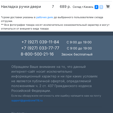
Накладка ручки двери
7
689 р.
Склад г.Казань
2
5
*сроки доставки указаны в
рабочих днях
до выбранного пользователем склада
отгрузки.
** Все фотографии товара носят исключительно ознакомительный характер и могут
отличаться от внешнего вида товара
+7 (927) 039-11-84
С 9:00 до 19:00
+7 (927) 033-77-77
С 9:00 до 19:00
8-800-500-21-16
Звонок бесплатный
Обращаем Ваше внимание на то, что данный
интернет-сайт носит исключительно
информационный характер и ни при каких условиях
не является публичной офертой, определяемой
положениями ч. 2 ст. 437 Гражданского кодекса
Российской Федерации.
Если вы обнаружили неточность или ошибку напишите нам на почту
support@goodzone116.ru