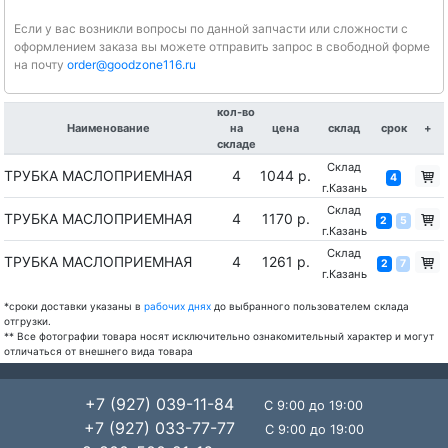
Если у вас возникли вопросы по данной запчасти или сложности с
оформлением заказа вы можете отправить запрос в свободной форме
на почту
order@goodzone116.ru
кол-во
Наименование
на
цена
склад
срок
+
складе
Склад
ТРУБКА МАСЛОПРИЕМНАЯ
4
1044 р.
4
г.Казань
Склад
ТРУБКА МАСЛОПРИЕМНАЯ
4
1170 р.
2
5
г.Казань
Склад
ТРУБКА МАСЛОПРИЕМНАЯ
4
1261 р.
2
7
г.Казань
*сроки доставки указаны в
рабочих днях
до выбранного пользователем склада
отгрузки.
** Все фотографии товара носят исключительно ознакомительный характер и могут
отличаться от внешнего вида товара
+7 (927) 039-11-84
С 9:00 до 19:00
+7 (927) 033-77-77
С 9:00 до 19:00