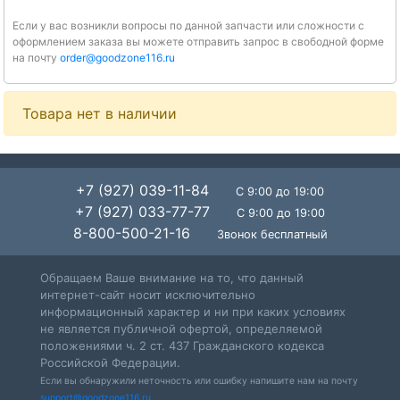
Если у вас возникли вопросы по данной запчасти или сложности с
оформлением заказа вы можете отправить запрос в свободной форме
на почту
order@goodzone116.ru
Товара нет в наличии
+7 (927) 039-11-84
С 9:00 до 19:00
+7 (927) 033-77-77
С 9:00 до 19:00
8-800-500-21-16
Звонок бесплатный
Обращаем Ваше внимание на то, что данный
интернет-сайт носит исключительно
информационный характер и ни при каких условиях
не является публичной офертой, определяемой
положениями ч. 2 ст. 437 Гражданского кодекса
Российской Федерации.
Если вы обнаружили неточность или ошибку напишите нам на почту
support@goodzone116.ru