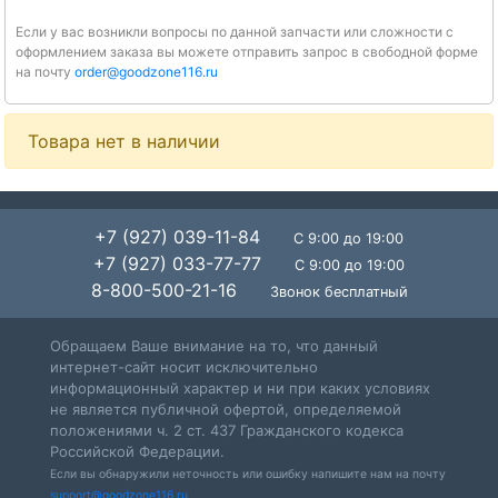
Если у вас возникли вопросы по данной запчасти или сложности с
оформлением заказа вы можете отправить запрос в свободной форме
на почту
order@goodzone116.ru
Товара нет в наличии
+7 (927) 039-11-84
С 9:00 до 19:00
+7 (927) 033-77-77
С 9:00 до 19:00
8-800-500-21-16
Звонок бесплатный
Обращаем Ваше внимание на то, что данный
интернет-сайт носит исключительно
информационный характер и ни при каких условиях
не является публичной офертой, определяемой
положениями ч. 2 ст. 437 Гражданского кодекса
Российской Федерации.
Если вы обнаружили неточность или ошибку напишите нам на почту
support@goodzone116.ru