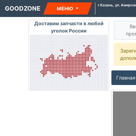
г.Казань, ул. Амирха
GOODZONE
МЕНЮ
Доставим запчасти в любой
Вв
уголок России
про
Зарег
допол
Главная