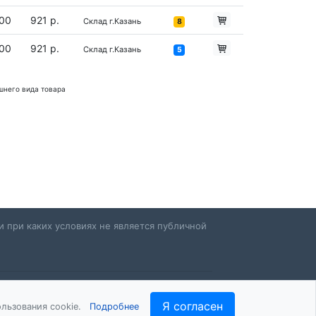
00
921 р.
Склад г.Казань
8
00
921 р.
Склад г.Казань
5
шнего вида товара
 при каких условиях не является публичной
Я согласен
льзования cookie.
Подробнее