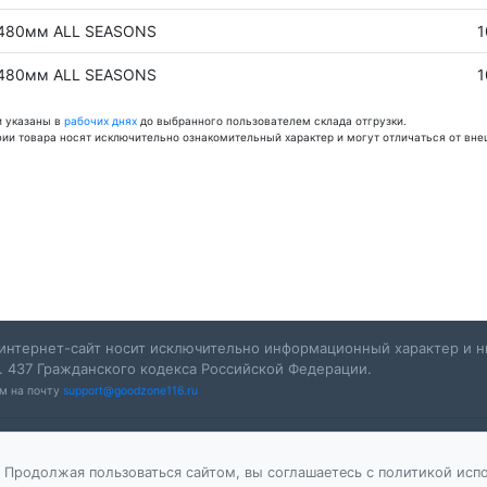
 480мм ALL SEASONS
1
 480мм ALL SEASONS
1
и указаны в
рабочих днях
до выбранного пользователем склада отгрузки.
фии товара носят исключительно ознакомительный характер и могут отличаться от вне
интернет-сайт носит исключительно информационный характер и ни
. 437 Гражданского кодекса Российской Федерации.
ам на почту
support@goodzone116.ru
 Продолжая пользоваться сайтом, вы соглашаетесь с политикой испо