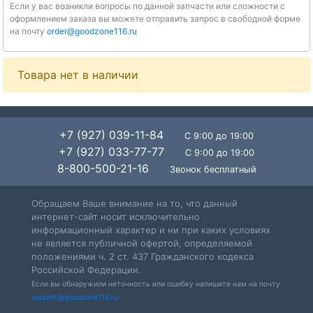
Если у вас возникли вопросы по данной запчасти или сложности с
оформлением заказа вы можете отправить запрос в свободной форме
на почту
order@goodzone116.ru
Товара нет в наличии
+7 (927) 039-11-84
С 9:00 до 19:00
+7 (927) 033-77-77
С 9:00 до 19:00
8-800-500-21-16
Звонок бесплатный
Обращаем Ваше внимание на то, что данный
интернет-сайт носит исключительно
информационный характер и ни при каких условиях
не является публичной офертой, определяемой
положениями ч. 2 ст. 437 Гражданского кодекса
Российской Федерации.
Если вы обнаружили неточность или ошибку напишите нам на почту
support@goodzone116.ru