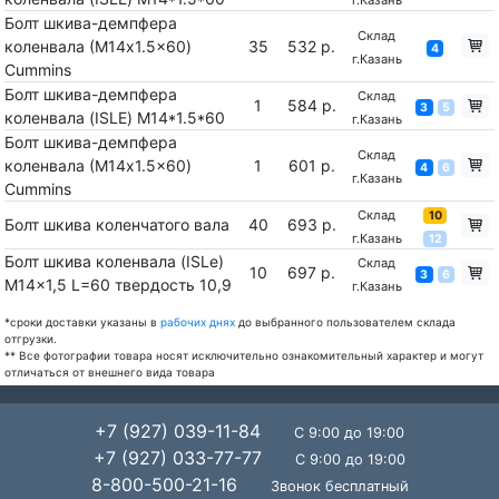
Болт шкива-демпфера
Склад
коленвала (М14x1.5x60)
35
532 р.
4
г.Казань
Cummins
Болт шкива-демпфера
Склад
1
584 р.
3
5
коленвала (ISLE) M14*1.5*60
г.Казань
Болт шкива-демпфера
Склад
коленвала (М14x1.5x60)
1
601 р.
4
6
г.Казань
Cummins
Склад
10
Болт шкива коленчатого вала
40
693 р.
г.Казань
12
Болт шкива коленвала (ISLe)
Склад
10
697 р.
3
6
M14x1,5 L=60 твердость 10,9
г.Казань
*сроки доставки указаны в
рабочих днях
до выбранного пользователем склада
отгрузки.
** Все фотографии товара носят исключительно ознакомительный характер и могут
отличаться от внешнего вида товара
+7 (927) 039-11-84
С 9:00 до 19:00
+7 (927) 033-77-77
С 9:00 до 19:00
8-800-500-21-16
Звонок бесплатный