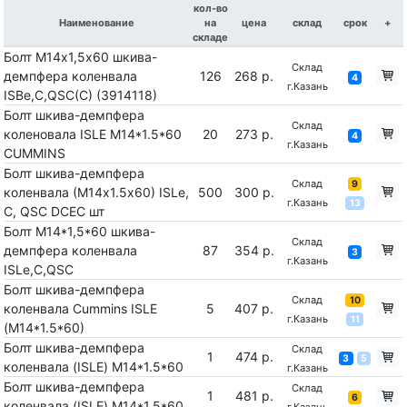
кол-во
Наименование
на
цена
склад
срок
+
складе
Болт М14х1,5х60 шкива-
Склад
демпфера коленвала
126
268 р.
4
г.Казань
ISBe,C,QSC(C) (3914118)
Болт шкива-демпфера
Склад
коленовала ISLE M14*1.5*60
20
273 р.
4
г.Казань
CUMMINS
Болт шкива-демпфера
Склад
9
коленвала (М14х1.5х60) ISLe,
500
300 р.
г.Казань
13
С, QSC DCEC шт
Болт М14*1,5*60 шкива-
Склад
демпфера коленвала
87
354 р.
3
г.Казань
ISLe,С,QSC
Болт шкива-демпфера
Склад
10
коленвала Cummins ISLE
5
407 р.
г.Казань
11
(M14*1.5*60)
Болт шкива-демпфера
Склад
1
474 р.
3
5
коленвала (ISLE) M14*1.5*60
г.Казань
Болт шкива-демпфера
Склад
1
481 р.
6
коленвала (ISLE) M14*1.5*60
г.Казань