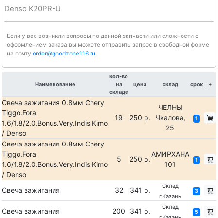
Denso K20PR-U
Если у вас возникли вопросы по данной запчасти или сложности с
оформлением заказа вы можете отправить запрос в свободной форме
на почту
order@goodzone116.ru
кол-во
Наименование
на
цена
склад
срок
+
складе
Свеча зажигания 0.8мм Chery
ЧЕЛНЫ
Tiggo.Fora
19
250 р.
Чкалова,
1
1.6/1.8/2.0.Bonus.Very.Indis.Kimo
25
/ Denso
Свеча зажигания 0.8мм Chery
Tiggo.Fora
АМИРХАНА
5
250 р.
1
1.6/1.8/2.0.Bonus.Very.Indis.Kimo
101
/ Denso
Склад
Свеча зажигания
32
341 р.
3
г.Казань
Склад
Свеча зажигания
200
341 р.
5
г.Казань