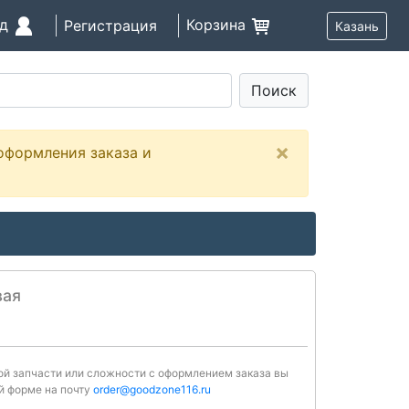
од
Корзина
Регистрация
Казань
Поиск
×
оформления заказа и
вая
ной запчасти или сложности с оформлением заказа вы
й форме на почту
order@goodzone116.ru