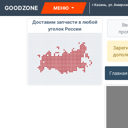
г.Казань, ул. Амирха
GOODZONE
МЕНЮ
Доставим запчасти в любой
Вв
уголок России
про
Зарег
допол
Главная