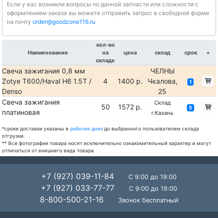
Если у вас возникли вопросы по данной запчасти или сложности с
оформлением заказа вы можете отправить запрос в свободной форме
на почту
order@goodzone116.ru
кол-во
Наименование
на
цена
склад
срок
+
складе
Свеча зажигания 0,8 мм
ЧЕЛНЫ
Zotye T600/Haval H6 1.5T /
4
1400 р.
Чкалова,
1
Denso
25
Свеча зажигания
Склад
50
1572 р.
5
платиновая
г.Казань
*сроки доставки указаны в
рабочих днях
до выбранного пользователем склада
отгрузки.
** Все фотографии товара носят исключительно ознакомительный характер и могут
отличаться от внешнего вида товара
+7 (927) 039-11-84
С 9:00 до 19:00
+7 (927) 033-77-77
С 9:00 до 19:00
8-800-500-21-16
Звонок бесплатный