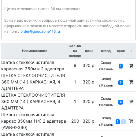
Щетка стеклоочистителя 36 см каркасная
Если у вас возникли вопросы по данной запчасти или сложности с
оформлением заказа вы можете отправить запрос в свободной форме
на почту
order@goodzone116.ru
кол-во
Наименование
на
цена
склад
срок
+
складе
Щетка стеклоочистителя
Склад
9
320 р.
1
каркасная 350мм 2 адаптера
г.Казань
ЩЕТКА СТЕКЛООЧИСТИТЕЛЯ
Склад
360 ММ (14 ) КАРКАСНАЯ, 4
1
320 р.
3
г.Казань
АДАПТЕРА
ЩЕТКА СТЕКЛООЧИСТИТЕЛЯ
Склад
360 ММ (14 ) КАРКАСНАЯ, 4
1
320 р.
4
г.Казань
АДАПТЕРА
Щетка стеклоочистителя
Склад
каркас 350мм (14) 2 адаптера
200
320 р.
1
4
г.Казань
(AWB-K-360)
Щетка стеклоочистителя