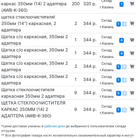
Склад
каркас 350мм (14) 2 адаптера
200
320 р.
1
г.Казань
(AWB-K-360)
щетка стеклоочистителя!
Склад
350мм (14'') каркасная, 2
2
344 р.
1
4
г.Казань
адаптера
Щетка с/о каркасная, 350мм 2
Склад
1
344 р.
4
адаптера
г.Казань
Щетка с/о каркасная, 350мм 2
Склад
1
344 р.
4
адаптера
г.Казань
Щетка с/о каркасная, 350мм 2
Склад
2
344 р.
1
4
адаптера
г.Казань
Щетка с/о каркасная, 350мм 2
Склад
1
344 р.
1
4
адаптера
г.Казань
Щетка стеклоочистителя
Склад
9
344 р.
5
6
каркасная 350мм 2 адаптера
г.Казань
ЩЕТКА СТЕКЛООЧИСТИТЕЛЯ
Склад
КАРКАС 350ММ (14) 2
9
344 р.
1
4
г.Казань
АДАПТЕРА (AWB-K-360)
*сроки доставки указаны в
рабочих днях
до выбранного пользователем склада
отгрузки.
** Все фотографии товара носят исключительно ознакомительный характер и могут