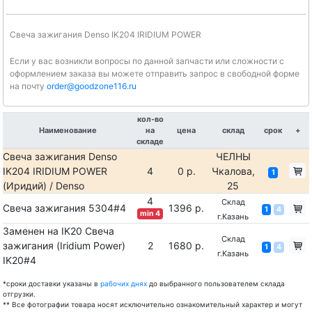
Свеча зажигания Denso IK204 IRIDIUM POWER
Если у вас возникли вопросы по данной запчасти или сложности с
оформлением заказа вы можете отправить запрос в свободной форме
на почту
order@goodzone116.ru
кол-во
Наименование
на
цена
склад
срок
+
складе
Свеча зажигания Denso
ЧЕЛНЫ
IK204 IRIDIUM POWER
4
0 р.
Чкалова,
1
(Иридий) / Denso
25
4
Склад
Свеча зажигания 5304#4
1396 р.
1
4
min 4
г.Казань
Заменен на IK20 Свеча
Склад
зажигания (Iridium Power)
2
1680 р.
1
4
г.Казань
IK20#4
*сроки доставки указаны в
рабочих днях
до выбранного пользователем склада
отгрузки.
** Все фотографии товара носят исключительно ознакомительный характер и могут