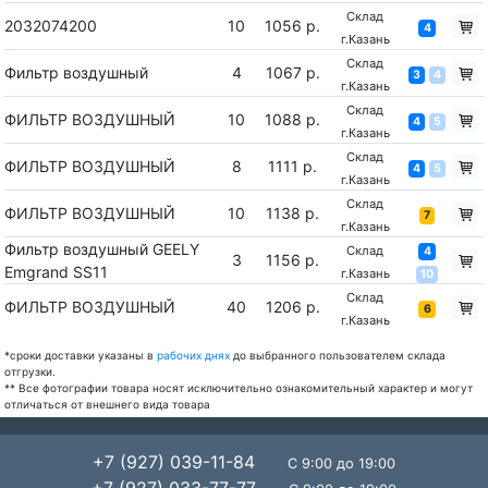
Склад
2032074200
10
1056 р.
4
г.Казань
Склад
Фильтр воздушный
4
1067 р.
3
4
г.Казань
Склад
ФИЛЬТР ВОЗДУШНЫЙ
10
1088 р.
4
5
г.Казань
Склад
ФИЛЬТР ВОЗДУШНЫЙ
8
1111 р.
4
5
г.Казань
Склад
ФИЛЬТР ВОЗДУШНЫЙ
10
1138 р.
7
г.Казань
Фильтр воздушный GEELY
Склад
4
3
1156 р.
Emgrand SS11
г.Казань
10
Склад
ФИЛЬТР ВОЗДУШНЫЙ
40
1206 р.
6
г.Казань
*сроки доставки указаны в
рабочих днях
до выбранного пользователем склада
отгрузки.
** Все фотографии товара носят исключительно ознакомительный характер и могут
отличаться от внешнего вида товара
+7 (927) 039-11-84
С 9:00 до 19:00