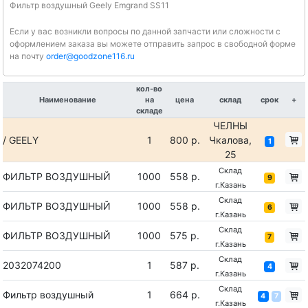
Фильтр воздушный Geely Emgrand SS11
Если у вас возникли вопросы по данной запчасти или сложности с
оформлением заказа вы можете отправить запрос в свободной форме
на почту
order@goodzone116.ru
кол-во
Наименование
на
цена
склад
срок
+
складе
ЧЕЛНЫ
/ GEELY
1
800 р.
Чкалова,
1
25
Склад
ФИЛЬТР ВОЗДУШНЫЙ
1000
558 р.
9
г.Казань
Склад
ФИЛЬТР ВОЗДУШНЫЙ
1000
558 р.
6
г.Казань
Склад
ФИЛЬТР ВОЗДУШНЫЙ
1000
575 р.
7
г.Казань
Склад
2032074200
1
587 р.
4
г.Казань
Склад
Фильтр воздушный
1
664 р.
4
7
г.Казань