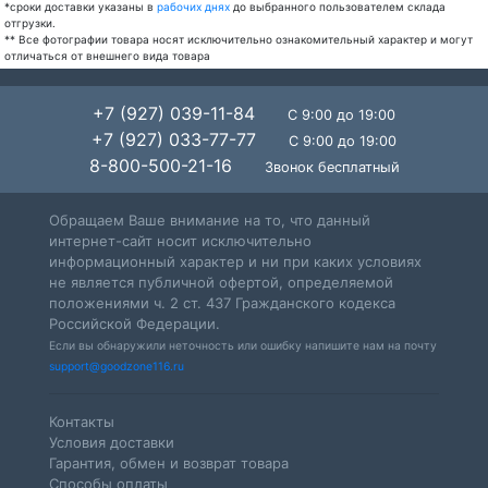
*сроки доставки указаны в
рабочих днях
до выбранного пользователем склада
отгрузки.
** Все фотографии товара носят исключительно ознакомительный характер и могут
отличаться от внешнего вида товара
+7 (927) 039-11-84
С 9:00 до 19:00
+7 (927) 033-77-77
С 9:00 до 19:00
8-800-500-21-16
Звонок бесплатный
Обращаем Ваше внимание на то, что данный
интернет-сайт носит исключительно
информационный характер и ни при каких условиях
не является публичной офертой, определяемой
положениями ч. 2 ст. 437 Гражданского кодекса
Российской Федерации.
Если вы обнаружили неточность или ошибку напишите нам на почту
support@goodzone116.ru
Контакты
Условия доставки
Гарантия, обмен и возврат товара
Способы оплаты