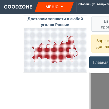
г.Казань, ул. Амирха
GOODZONE
МЕНЮ
Доставим запчасти в любой
Вв
уголок России
про
Зарег
допол
Главная