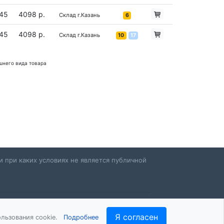
45
4098 р.
Склад г.Казань
6
45
4098 р.
Склад г.Казань
10
17
шнего вида товара
 при каких условиях не является публичной
Я согласен
льзования cookie.
Подробнее