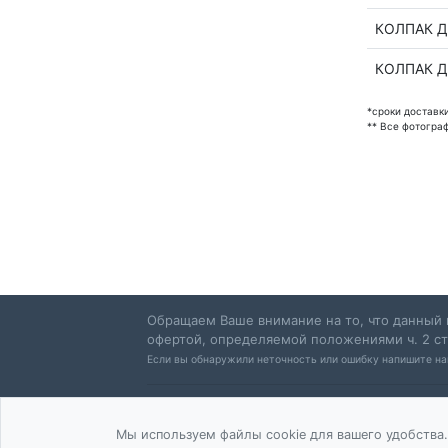
КОЛПАК Д
КОЛПАК Д
*сроки доставк
** Все фотогра
Обращаем Ваше внимание на то, что данный 
офертой, определяемой положениями ч. 2 ст
Если вы обнаружили неточность или ошибку напишите н
Контакты
Условия доставки
Мы используем файлы cookie для вашего удобства.