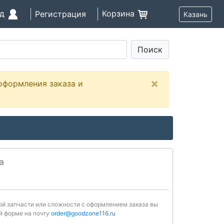
од
Корзина
Регистрация
Казань
Поиск
×
оформления заказа и
а
ной запчасти или сложности с оформлением заказа вы
й форме на почту
order@goodzone116.ru