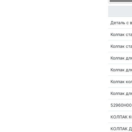
Деталь с 
Koлпaк cт
Koлпaк cт
Колпак дл
Колпак дл
Колпак ко
Колпак дл
52960H00
КОЛПАК К
КОЛПАК Д