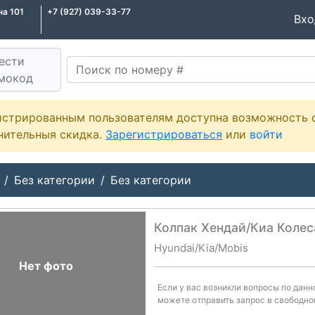
на 101
+7 (927) 039-33-77
Вх
ести
мокод
истрированным пользователям доступна возможность 
нительныя скидка.
Зарегистрироваться
или
войти
Без категории
Без категории
Колпак Хендай/Киа Колес
Hyundai/Kia/Mobis
--
Нет фото
Если у вас возникли вопросы по дан
можете отправить запрос в свободно