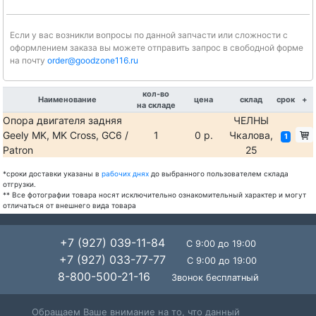
Если у вас возникли вопросы по данной запчасти или сложности с
оформлением заказа вы можете отправить запрос в свободной форме
на почту
order@goodzone116.ru
кол-во
Наименование
цена
склад
срок
+
на складе
Опора двигателя задняя
ЧЕЛНЫ
Geely MK, MK Cross, GC6 /
1
0 р.
Чкалова,
1
Patron
25
*сроки доставки указаны в
рабочих днях
до выбранного пользователем склада
отгрузки.
** Все фотографии товара носят исключительно ознакомительный характер и могут
отличаться от внешнего вида товара
+7 (927) 039-11-84
С 9:00 до 19:00
+7 (927) 033-77-77
С 9:00 до 19:00
8-800-500-21-16
Звонок бесплатный
Обращаем Ваше внимание на то, что данный