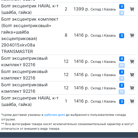
Болт эксцентрик HAVAL к-т
3
2
1399 р.
Склад г.Казань
(шайба, гайка)
4
Болт эксцентрик комплект
(болт эксцентриковый+
гайка+шайба
8
1416 р.
Склад г.Казань
3
эксцентриковая)
2904015xkv08a
TRANSMASTER
Болт эксцентриковый
4
12
1416 р.
Склад г.Казань
комплект 92216
10
Болт эксцентриковый
3
12
1416 р.
Склад г.Казань
комплект 92216
4
Болт эксцентриковый
2
12
1416 р.
Склад г.Казань
комплект 92216
12
Болт эксцентрик HAVAL к-т
1
1416 р.
Склад г.Казань
3
(шайба, гайка)
*сроки доставки указаны в
рабочих днях
до выбранного пользователем склада
отгрузки.
** Все фотографии товара носят исключительно ознакомительный характер и могут
отличаться от внешнего вида товара