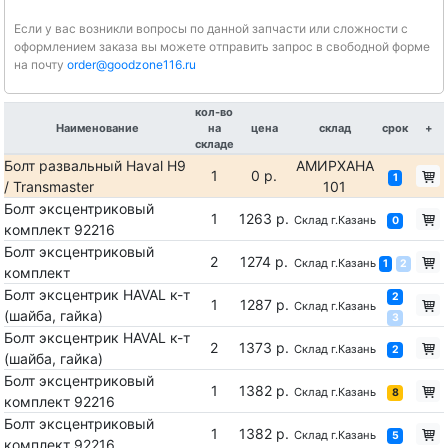
Если у вас возникли вопросы по данной запчасти или сложности с
оформлением заказа вы можете отправить запрос в свободной форме
на почту
order@goodzone116.ru
кол-во
Наименование
на
цена
склад
срок
+
складе
Болт развальный Haval H9
АМИРХАНА
1
0 р.
1
/ Transmaster
101
Болт эксцентриковый
1
1263 р.
Склад г.Казань
0
комплект 92216
Болт эксцентриковый
2
1274 р.
Склад г.Казань
1
2
комплект
Болт эксцентрик HAVAL к-т
2
1
1287 р.
Склад г.Казань
(шайба, гайка)
3
Болт эксцентрик HAVAL к-т
2
1373 р.
Склад г.Казань
2
(шайба, гайка)
Болт эксцентриковый
1
1382 р.
Склад г.Казань
8
комплект 92216
Болт эксцентриковый
1
1382 р.
Склад г.Казань
5
комплект 92216