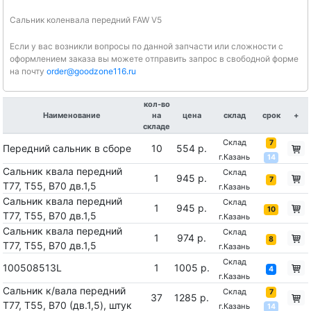
Сальник коленвала передний FAW V5
Если у вас возникли вопросы по данной запчасти или сложности с
оформлением заказа вы можете отправить запрос в свободной форме
на почту
order@goodzone116.ru
кол-во
Наименование
на
цена
склад
срок
+
складе
Склад
7
Передний сальник в сборе
10
554 р.
г.Казань
14
Сальник квала передний
Склад
1
945 р.
7
T77, T55, B70 дв.1,5
г.Казань
Сальник квала передний
Склад
1
945 р.
10
T77, T55, B70 дв.1,5
г.Казань
Сальник квала передний
Склад
1
974 р.
8
T77, T55, B70 дв.1,5
г.Казань
Склад
100508513L
1
1005 р.
4
г.Казань
Сальник к/вала передний
Склад
7
37
1285 р.
T77, T55, B70 (дв.1,5), штук
г.Казань
14