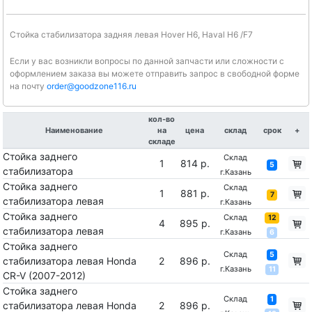
Стойка стабилизатора задняя левая Hover H6, Haval H6 /F7
Если у вас возникли вопросы по данной запчасти или сложности с
оформлением заказа вы можете отправить запрос в свободной форме
на почту
order@goodzone116.ru
кол-во
Наименование
на
цена
склад
срок
+
складе
Стойка заднего
Склад
1
814 р.
5
стабилизатора
г.Казань
Стойка заднего
Склад
1
881 р.
7
стабилизатора левая
г.Казань
Стойка заднего
Склад
12
4
895 р.
стабилизатора левая
г.Казань
6
Стойка заднего
Склад
5
стабилизатора левая Honda
2
896 р.
г.Казань
11
CR-V (2007-2012)
Стойка заднего
Склад
1
стабилизатора левая Honda
2
896 р.