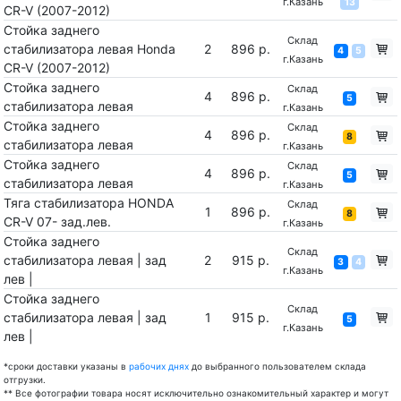
г.Казань
13
CR-V (2007-2012)
Стойка заднего
Склад
стабилизатора левая Honda
2
896 р.
4
5
г.Казань
CR-V (2007-2012)
Стойка заднего
Склад
4
896 р.
5
стабилизатора левая
г.Казань
Стойка заднего
Склад
4
896 р.
8
стабилизатора левая
г.Казань
Стойка заднего
Склад
4
896 р.
5
стабилизатора левая
г.Казань
Тяга стабилизатора HONDA
Склад
1
896 р.
8
CR-V 07- зад.лев.
г.Казань
Стойка заднего
Склад
стабилизатора левая | зад
2
915 р.
3
4
г.Казань
лев |
Стойка заднего
Склад
стабилизатора левая | зад
1
915 р.
5
г.Казань
лев |
*сроки доставки указаны в
рабочих днях
до выбранного пользователем склада
отгрузки.
** Все фотографии товара носят исключительно ознакомительный характер и могут