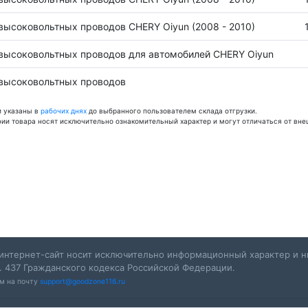
высоковольтных проводов CHERY Oiyun (2008 - 2010)
высоковольтных проводов для автомобилей CHERY Oiyun
высоковольтных проводов
и указаны в
рабочих днях
до выбранного пользователем склада отгрузки.
фии товара носят исключительно ознакомительный характер и могут отличаться от вне
интернет-сайт носит исключительно информационный характер и ни
. 437 Гражданского кодекса Российской Федерации.
ам на почту
support@goodzone116.ru