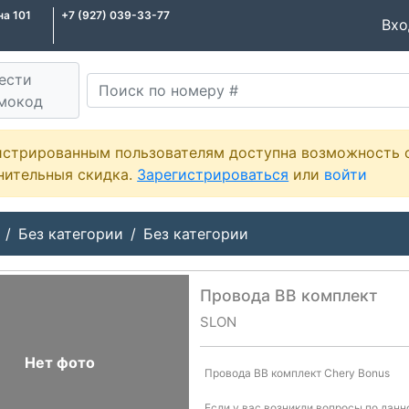
на 101
+7 (927) 039-33-77
Вх
ести
мокод
истрированным пользователям доступна возможность 
нительныя скидка.
Зарегистрироваться
или
войти
Без категории
Без категории
Провода ВВ комплект
SLON
--
Нет фото
Провода ВВ комплект Chery Bonus
Если у вас возникли вопросы по дан