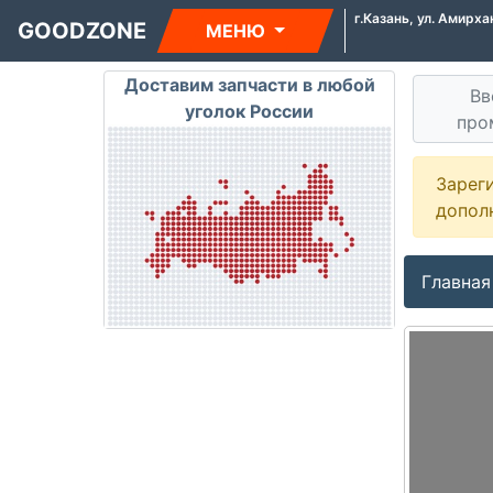
г.Казань, ул. Амирха
GOODZONE
МЕНЮ
Доставим запчасти в любой
Вв
уголок России
про
Зарег
допол
Главная