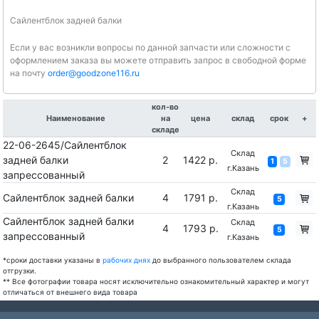
Сайлентблок задней балки
Если у вас возникли вопросы по данной запчасти или сложности с
оформлением заказа вы можете отправить запрос в свободной форме
на почту
order@goodzone116.ru
кол-во
Наименование
на
цена
склад
срок
+
складе
22-06-2645/Сайлентблок
Склад
задней балки
2
1422 р.
1
5
г.Казань
запрессованный
Склад
Сайлентблок задней балки
4
1791 р.
5
г.Казань
Сайлентблок задней балки
Склад
4
1793 р.
5
запрессованный
г.Казань
*сроки доставки указаны в
рабочих днях
до выбранного пользователем склада
отгрузки.
** Все фотографии товара носят исключительно ознакомительный характер и могут
отличаться от внешнего вида товара