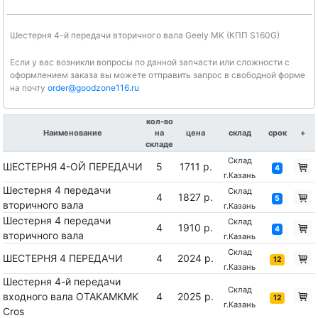
Шестерня 4-й передачи вторичного вала Geely MK (КПП S160G)
Если у вас возникли вопросы по данной запчасти или сложности с
оформлением заказа вы можете отправить запрос в свободной форме
на почту
order@goodzone116.ru
кол-во
Наименование
на
цена
склад
срок
+
складе
Склад
ШЕСТЕРНЯ 4-ОЙ ПЕРЕДАЧИ
5
1711 р.
4
г.Казань
Шecтepня 4 пepeдaчи
Склад
4
1827 р.
5
втopичнoгo вaлa
г.Казань
Шecтepня 4 пepeдaчи
Склад
4
1910 р.
4
втopичнoгo вaлa
г.Казань
Склад
ШЕСТЕРНЯ 4 ПЕРЕДАЧИ
4
2024 р.
12
г.Казань
Шестерня 4-й передачи
Склад
входного вала OTAKAMKMK
4
2025 р.
12
г.Казань
Cros