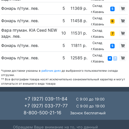
Склад
Фонарь п/тум. лев.
5
11369 р.
5
г.Казань
Склад
Фонарь п/тум. лев.
5
11458 р.
6
г.Казань
Фара птуман. KIA Ceed NEW
Склад
10
11531 р.
7
задн. лев.
г.Казань
Склад
Фонарь п/тум. лев.
5
11811 р.
5
г.Казань
Склад
Фонарь п/тум. лев.
5
12585 р.
4
7
г.Казань
*сроки доставки указаны в
рабочих днях
до выбранного пользователем склада
отгрузки.
** Все фотографии товара носят исключительно ознакомительный характер и могут
отличаться от внешнего вида товара
+7 (927) 039-11-84
С 9:00 до 19:00
+7 (927) 033-77-77
С 9:00 до 19:00
8-800-500-21-16
Звонок бесплатный
Обращаем Ваше внимание на то, что данный