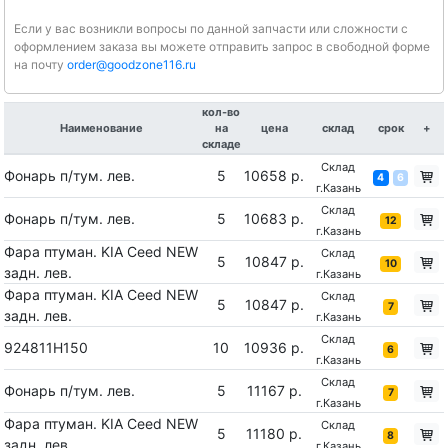
Если у вас возникли вопросы по данной запчасти или сложности с
оформлением заказа вы можете отправить запрос в свободной форме
на почту
order@goodzone116.ru
кол-во
Наименование
на
цена
склад
срок
+
складе
Склад
Фонарь п/тум. лев.
5
10658 р.
4
6
г.Казань
Склад
Фонарь п/тум. лев.
5
10683 р.
12
г.Казань
Фара птуман. KIA Ceed NEW
Склад
5
10847 р.
10
задн. лев.
г.Казань
Фара птуман. KIA Ceed NEW
Склад
5
10847 р.
7
задн. лев.
г.Казань
Склад
924811H150
10
10936 р.
6
г.Казань
Склад
Фонарь п/тум. лев.
5
11167 р.
7
г.Казань
Фара птуман. KIA Ceed NEW
Склад
5
11180 р.
8
задн. лев.
г.Казань