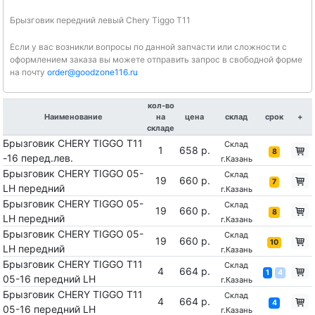
Брызговик передний левый Chery Tiggo T11
Если у вас возникли вопросы по данной запчасти или сложности с
оформлением заказа вы можете отправить запрос в свободной форме
на почту
order@goodzone116.ru
кол-во
Наименование
на
цена
склад
срок
+
складе
Брызговик CHERY TIGGO T11
Склад
1
658 р.
8
-16 перед.лев.
г.Казань
Брызговик CHERY TIGGO 05-
Склад
19
660 р.
7
LH передний
г.Казань
Брызговик CHERY TIGGO 05-
Склад
19
660 р.
8
LH передний
г.Казань
Брызговик CHERY TIGGO 05-
Склад
19
660 р.
10
LH передний
г.Казань
Брызговик CHERY TIGGO T11
Склад
4
664 р.
1
4
05-16 передний LH
г.Казань
Брызговик CHERY TIGGO T11
Склад
4
664 р.
4
05-16 передний LH
г.Казань