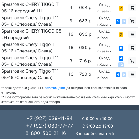
Брызговик CHERY TIGGO T11
Склад
4
664 р.
7
05-16 передний LH
г.Казань
Брызговик Chery Tiggo T11
Склад
3
683 р.
5
6
05-16 (Спереди/ Слева)
г.Казань
Брызговик CHERY TIGGO 05-
Склад
19
693 р.
7
LH передний
г.Казань
Брызговик Chery Tiggo T11
Склад
19
696 р.
5
05-16 (Спереди/ Слева)
г.Казань
Брызговик Chery Tiggo T11
Склад
4
3
716 р.
05-16 (Спереди/ Слева)
г.Казань
12
Брызговик Chery Tiggo T11
Склад
13
720 р.
4
6
05-16 (Спереди/ Слева)
г.Казань
*сроки доставки указаны в
рабочих днях
до выбранного пользователем склада
отгрузки.
** Все фотографии товара носят исключительно ознакомительный характер и могут
отличаться от внешнего вида товара
+7 (927) 039-11-84
С 9:00 до 19:00
+7 (927) 033-77-77
С 9:00 до 19:00
8-800-500-21-16
Звонок бесплатный