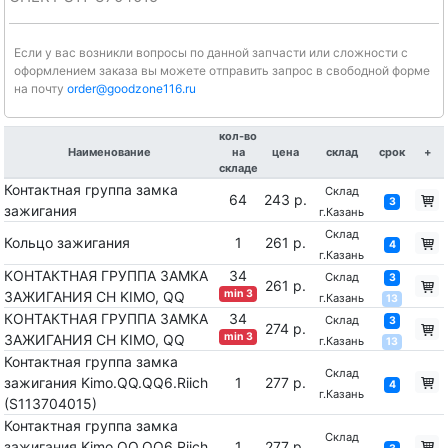
Если у вас возникли вопросы по данной запчасти или сложности с
оформлением заказа вы можете отправить запрос в свободной форме
на почту
order@goodzone116.ru
кол-во
Наименование
на
цена
склад
срок
+
складе
Контактная группа замка
Склад
64
243 р.
3
зажигания
г.Казань
Склад
Кольцо зажигания
1
261 р.
4
г.Казань
КОНТАКТНАЯ ГРУППА ЗАМКА
34
Склад
3
261 р.
min 3
ЗАЖИГАНИЯ CH KIMO, QQ
г.Казань
13
КОНТАКТНАЯ ГРУППА ЗАМКА
34
Склад
3
274 р.
min 3
ЗАЖИГАНИЯ CH KIMO, QQ
г.Казань
13
Контактная группа замка
Склад
зажигания Kimo.QQ.QQ6.Riich
1
277 р.
4
г.Казань
(S113704015)
Контактная группа замка
Склад
зажигания Kimo.QQ.QQ6.Riich
1
277 р.