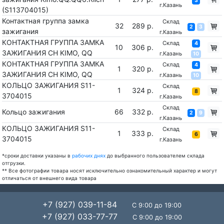
3
г.Казань
(S113704015)
Контактная группа замка
Склад
32
289 р.
2
3
зажигания
г.Казань
КОНТАКТНАЯ ГРУППА ЗАМКА
Склад
4
10
306 р.
ЗАЖИГАНИЯ CH KIMO, QQ
г.Казань
10
КОНТАКТНАЯ ГРУППА ЗАМКА
Склад
4
1
320 р.
ЗАЖИГАНИЯ CH KIMO, QQ
г.Казань
10
КОЛЬЦО ЗАЖИГАНИЯ S11-
Склад
1
324 р.
8
3704015
г.Казань
Склад
Кольцо зажигания
66
332 р.
2
9
г.Казань
КОЛЬЦО ЗАЖИГАНИЯ S11-
Склад
1
333 р.
6
3704015
г.Казань
*сроки доставки указаны в
рабочих днях
до выбранного пользователем склада
отгрузки.
** Все фотографии товара носят исключительно ознакомительный характер и могут
отличаться от внешнего вида товара
+7 (927) 039-11-84
С 9:00 до 19:00
+7 (927) 033-77-77
С 9:00 до 19:00