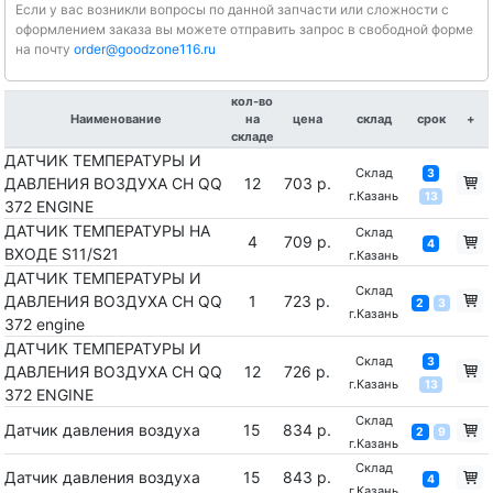
Если у вас возникли вопросы по данной запчасти или сложности с
оформлением заказа вы можете отправить запрос в свободной форме
на почту
order@goodzone116.ru
кол-во
Наименование
на
цена
склад
срок
+
складе
ДАТЧИК ТЕМПЕРАТУРЫ И
Склад
3
ДАВЛЕНИЯ ВОЗДУХА CH QQ
12
703 р.
г.Казань
13
372 ENGINE
ДАТЧИК ТЕМПЕРАТУРЫ НА
Склад
4
709 р.
4
ВХОДЕ S11/S21
г.Казань
ДАТЧИК ТЕМПЕРАТУРЫ И
Склад
ДАВЛЕНИЯ ВОЗДУХА CH QQ
1
723 р.
2
3
г.Казань
372 engine
ДАТЧИК ТЕМПЕРАТУРЫ И
Склад
3
ДАВЛЕНИЯ ВОЗДУХА CH QQ
12
726 р.
г.Казань
13
372 ENGINE
Склад
Датчик давления воздуха
15
834 р.
2
9
г.Казань
Склад
Датчик давления воздуха
15
843 р.
4
г.Казань