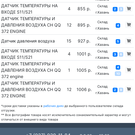
ДАТЧИК ТЕМПЕРАТУРЫ НА
Склад
4
855 р.
2
3
ВХОДЕ S11/S21
г.Казань
ДАТЧИК ТЕМПЕРАТУРЫ И
Склад
ДАВЛЕНИЯ ВОЗДУХА CH QQ
12
895 р.
4
г.Казань
372 ENGINE
Склад
Датчик давления воздуха
15
927 р.
5
г.Казань
ДАТЧИК ТЕМПЕРАТУРЫ НА
Склад
4
1001 р.
3
6
ВХОДЕ S11/S21
г.Казань
ДАТЧИК ТЕМПЕРАТУРЫ И
Склад
4
ДАВЛЕНИЯ ВОЗДУХА CH QQ
1
1005 р.
г.Казань
10
372 engine
ДАТЧИК ТЕМПЕРАТУРЫ И
Склад
ДАВЛЕНИЯ ВОЗДУХА CH QQ
12
1006 р.
2
9
г.Казань
372 ENGINE
*сроки доставки указаны в
рабочих днях
до выбранного пользователем склада
отгрузки.
** Все фотографии товара носят исключительно ознакомительный характер и могут
отличаться от внешнего вида товара