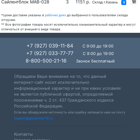
Сайлентблок MAB-028
3
1151 р.
Склад г.Казань
3
*сроки доставки указаны в
рабочих днях
до выбранного пользователем склада
отгрузки.
** Все фотографии товара носят исключительно ознакомительный характер и могут
отличаться от внешнего вида товара
+7 (927) 039-11-84
С 9:00 до 19:00
+7 (927) 033-77-77
С 9:00 до 19:00
8-800-500-21-16
Звонок бесплатный
Обращаем Ваше внимание на то, что данный
интернет-сайт носит исключительно
информационный характер и ни при каких условиях
не является публичной офертой, определяемой
положениями ч. 2 ст. 437 Гражданского кодекса
Российской Федерации.
Если вы обнаружили неточность или ошибку напишите нам на почту
support@goodzone116.ru
Контакты