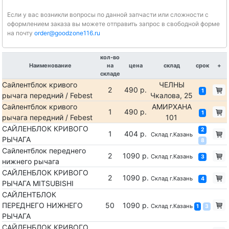
Если у вас возникли вопросы по данной запчасти или сложности с
оформлением заказа вы можете отправить запрос в свободной форме
на почту
order@goodzone116.ru
кол-во
Наименование
на
цена
склад
срок
+
складе
Сайлентблок кривого
ЧЕЛНЫ
2
490 р.
1
рычага передний / Febest
Чкалова, 25
Сайлентблок кривого
АМИРХАНА
1
490 р.
1
рычага передний / Febest
101
САЙЛЕНБЛОК КРИВОГО
2
1
404 р.
Склад г.Казань
РЫЧАГА
8
Сайлентблок переднего
2
1090 р.
Склад г.Казань
3
нижнего рычага
САЙЛЕНБЛОК КРИВОГО
2
1090 р.
Склад г.Казань
4
РЫЧАГА MITSUBISHI
САЙЛЕНТБЛОК
ПЕРЕДНЕГО НИЖНЕГО
50
1090 р.
Склад г.Казань
1
3
РЫЧАГА
САЙЛЕНБЛОК КРИВОГО