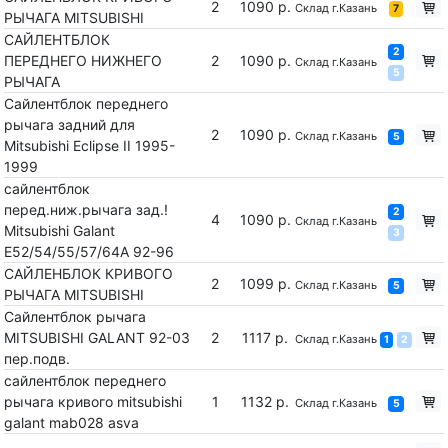
2
1090 р.
Склад г.Казань
7
РЫЧАГА MITSUBISHI
САЙЛЕНТБЛОК
2
ПЕРЕДНЕГО НИЖНЕГО
2
1090 р.
Склад г.Казань
5
РЫЧАГА
Сайлентблок переднего
рычага задний для
2
1090 р.
Склад г.Казань
5
Mitsubishi Eclipse II 1995-
1999
сайлентблок
перед.ниж.рычага зад.!
2
4
1090 р.
Склад г.Казань
Mitsubishi Galant
3
E52/54/55/57/64A 92-96
САЙЛЕНБЛОК КРИВОГО
2
1099 р.
Склад г.Казань
5
РЫЧАГА MITSUBISHI
Сайлентблок рычага
MITSUBISHI GALANT 92-03
2
1117 р.
Склад г.Казань
1
2
пер.подв.
сайлентблок переднего
рычага кривого mitsubishi
1
1132 р.
Склад г.Казань
5
galant mab028 asva