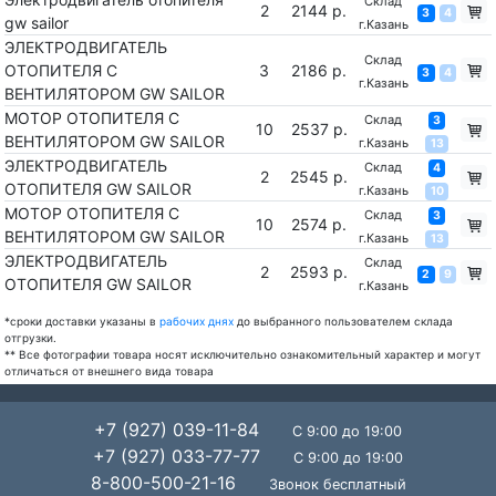
Склад
2
2144 р.
3
4
gw sailor
г.Казань
ЭЛЕКТРОДВИГАТЕЛЬ
Склад
ОТОПИТЕЛЯ С
3
2186 р.
3
4
г.Казань
ВЕНТИЛЯТОРОМ GW SAILOR
МОТОР ОТОПИТЕЛЯ С
Склад
3
10
2537 р.
ВЕНТИЛЯТОРОМ GW SAILOR
г.Казань
13
ЭЛЕКТРОДВИГАТЕЛЬ
Склад
4
2
2545 р.
ОТОПИТЕЛЯ GW SAILOR
г.Казань
10
МОТОР ОТОПИТЕЛЯ С
Склад
3
10
2574 р.
ВЕНТИЛЯТОРОМ GW SAILOR
г.Казань
13
ЭЛЕКТРОДВИГАТЕЛЬ
Склад
2
2593 р.
2
9
ОТОПИТЕЛЯ GW SAILOR
г.Казань
*сроки доставки указаны в
рабочих днях
до выбранного пользователем склада
отгрузки.
** Все фотографии товара носят исключительно ознакомительный характер и могут
отличаться от внешнего вида товара
+7 (927) 039-11-84
С 9:00 до 19:00
+7 (927) 033-77-77
С 9:00 до 19:00
8-800-500-21-16
Звонок бесплатный