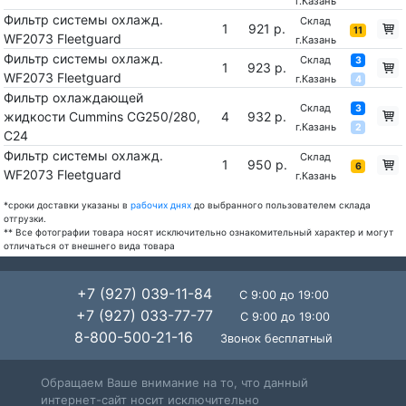
г.Казань
Фильтр системы охлажд.
Склад
1
921 р.
11
WF2073 Fleetguard
г.Казань
Фильтр системы охлажд.
Склад
3
1
923 р.
WF2073 Fleetguard
г.Казань
4
Фильтр охлаждающей
Склад
3
жидкости Cummins CG250/280,
4
932 р.
г.Казань
2
C24
Фильтр системы охлажд.
Склад
1
950 р.
6
WF2073 Fleetguard
г.Казань
*сроки доставки указаны в
рабочих днях
до выбранного пользователем склада
отгрузки.
** Все фотографии товара носят исключительно ознакомительный характер и могут
отличаться от внешнего вида товара
+7 (927) 039-11-84
С 9:00 до 19:00
+7 (927) 033-77-77
С 9:00 до 19:00
8-800-500-21-16
Звонок бесплатный
Обращаем Ваше внимание на то, что данный
интернет-сайт носит исключительно