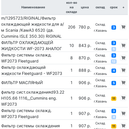
кол-во
Наименование
на
цена
склад
срок
+
складе
m/1295723/RIGINAL/Фильтр
охлаждающей жидкости для а/
Склад
206
780 р.
3
м Scania /КамАЗ 6520 (дв.
г.Казань
Cummins ISLE 350.30) RIGINAL
ФИЛЬТР ОХЛАЖДАЮЩЕЙ
Склад
3
10
843 р.
ЖИДКОСТИ WF-2073 АНАЛОГ
г.Казань
5
Фильтр системы охлажд.
Склад
3
8
870 р.
WF2073 Fleetguard
г.Казань
12
Фильтр охлаждающей
Склад
1
888 р.
4
жидкости Fleetguard - WF2073
г.Казань
Склад
ФИЛЬТР МАСЛЯНЫЙ
1
906 р.
5
г.Казань
фильтр сист.охлажденияd93.22
Склад
H105.66 1116__Cummins eng.
1
906 р.
11
г.Казань
WF2073
Фильтр системы охлажд.
Склад
3
1
907 р.
WF2073 Fleetguard
г.Казань
4
Склад
Фильтр системы охлаждения
1
907 р.
11