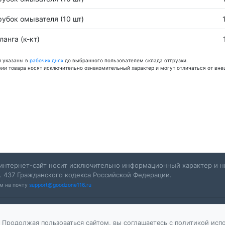
рубок омывателя (10 шт)
анга (к-кт)
и указаны в
рабочих днях
до выбранного пользователем склада отгрузки.
фии товара носят исключительно ознакомительный характер и могут отличаться от вне
интернет-сайт носит исключительно информационный характер и ни
. 437 Гражданского кодекса Российской Федерации.
ам на почту
support@goodzone116.ru
 Продолжая пользоваться сайтом, вы соглашаетесь с политикой испо