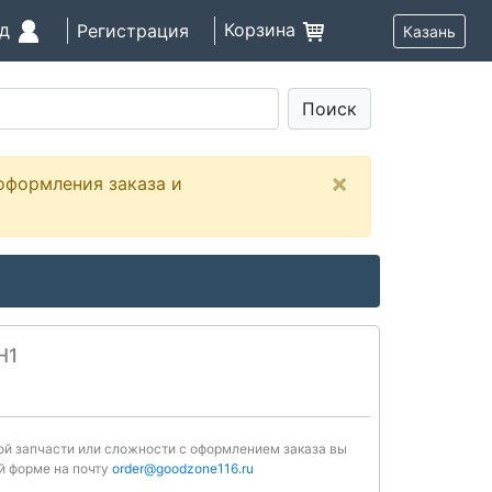
од
Корзина
Регистрация
Казань
Поиск
×
оформления заказа и
H1
ной запчасти или сложности с оформлением заказа вы
й форме на почту
order@goodzone116.ru