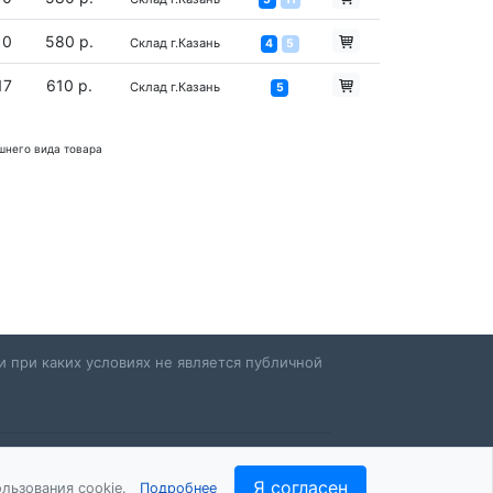
10
580 р.
Склад г.Казань
4
5
17
610 р.
Склад г.Казань
5
шнего вида товара
 при каких условиях не является публичной
Я согласен
льзования cookie.
Подробнее