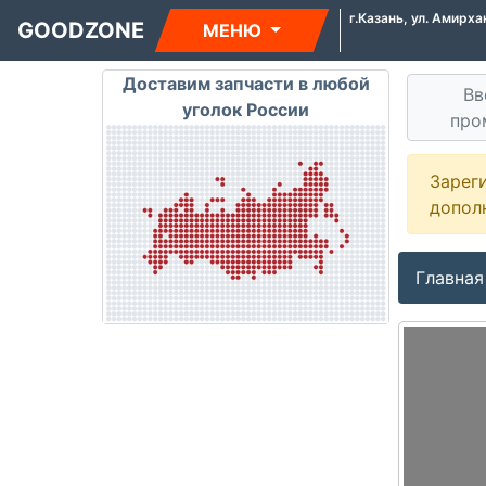
г.Казань, ул. Амирха
GOODZONE
МЕНЮ
Доставим запчасти в любой
Вв
уголок России
про
Зарег
допол
Главная