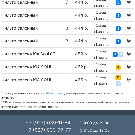
Фильтр салонный
7
444 р.
0
г.Казань
Склад
Фильтр салонный
1
444 р.
3
г.Казань
Склад
Фильтр салонный
3
444 р.
3
г.Казань
Склад
Фильтр салонный
2
444 р.
2
г.Казань
Склад
Фильтр салона Kia Soul 09-
1
459 р.
4
5
г.Казань
Склад
Фильтр салона KIA SOUL
1
462 р.
6
г.Казань
Склад
11
Фильтр салона KIA SOUL
1
466 р.
г.Казань
5
*сроки доставки указаны в
рабочих днях
до выбранного пользователем склада
отгрузки.
** Все фотографии товара носят исключительно ознакомительный характер и могут
отличаться от внешнего вида товара
+7 (927) 039-11-84
С 9:00 до 19:00
+7 (927) 033-77-77
С 9:00 до 19:00