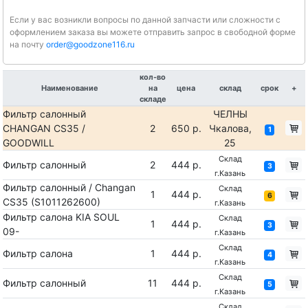
Если у вас возникли вопросы по данной запчасти или сложности с
оформлением заказа вы можете отправить запрос в свободной форме
на почту
order@goodzone116.ru
кол-во
Наименование
на
цена
склад
срок
+
складе
Фильтр салонный
ЧЕЛНЫ
CHANGAN CS35 /
2
650 р.
Чкалова,
1
GOODWILL
25
Склад
Фильтр салонный
2
444 р.
3
г.Казань
Фильтр салонный / Changan
Склад
1
444 р.
6
CS35 (S1011262600)
г.Казань
Фильтр салона KIA SOUL
Склад
1
444 р.
3
09-
г.Казань
Склад
Фильтр салона
1
444 р.
4
г.Казань
Склад
Фильтр салонный
11
444 р.
5
г.Казань
Склад