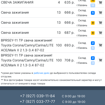
Склад
10
СВЕЧА ЗАЖИГАНИЯ
4
635 р.
г.Казань
12
Склад
Свеча зажигания
13
666 р.
5
г.Казань
Склад
Свеча зажигания
13
666 р.
8
г.Казань
Склад
Свеча зажигания
13
687 р.
6
г.Казань
BPR5EY-11 TP свеча зажигания!
Склад
2
Toyota Corona/Camry/Carina/LITE
100
693 р.
г.Казань
5
ACE/Mark II 2 1.3-3.4 87-02
BPR5EY-11 TP свеча зажигания!
Склад
2
Toyota Corona/Camry/Carina/LITE
100
708 р.
г.Казань
3
ACE/Mark II 2 1.3-3.4 87-02
*сроки доставки указаны в
рабочих днях
до выбранного пользователем склада
отгрузки.
** Все фотографии товара носят исключительно ознакомительный характер и могут
отличаться от внешнего вида товара
+7 (927) 039-11-84
С 9:00 до 19:00
+7 (927) 033-77-77
С 9:00 до 19:00