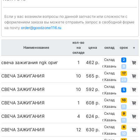
Если у вас возникли вопросы по данной запчасти или сложности с
оформлением заказа вы можете отправить запрос в свободной форме
на почту
order@goodzone116.ru
кол-во
Наименование
на
цена
склад
срок
+
складе
Склад
2
свеча зажигания ngk ориг
1
462 р.
г.Казань
9
Склад
17
СВЕЧА ЗАЖИГАНИЯ
10
565 р.
г.Казань
23
Склад
СВЕЧА ЗАЖИГАНИЯ
10
592 р.
5
г.Казань
Склад
10
СВЕЧА ЗАЖИГАНИЯ
1
608 р.
г.Казань
11
Склад
9
СВЕЧА ЗАЖИГАНИЯ
4
624 р.
г.Казань
11
Склад
6
СВЕЧА ЗАЖИГАНИЯ
12
630 р.
г.Казань
10