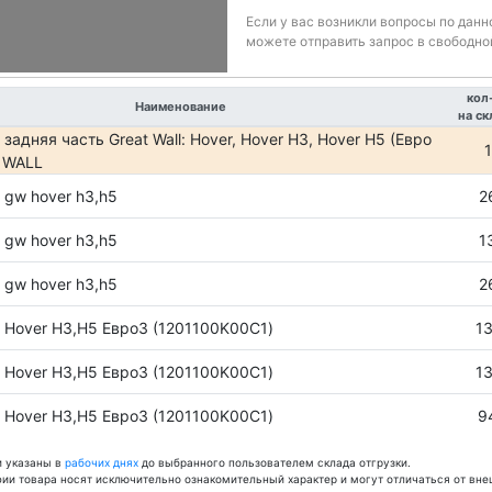
Если у вас возникли вопросы по дан
можете отправить запрос в свободно
кол
Наименование
на ск
задняя часть Great Wall: Hover, Hover H3, Hover H5 (Евро
1
T WALL
 gw hover h3,h5
2
 gw hover h3,h5
1
 gw hover h3,h5
2
 Hover H3,H5 Евро3 (1201100K00C1)
1
 Hover H3,H5 Евро3 (1201100K00C1)
1
 Hover H3,H5 Евро3 (1201100K00C1)
9
и указаны в
рабочих днях
до выбранного пользователем склада отгрузки.
фии товара носят исключительно ознакомительный характер и могут отличаться от вне