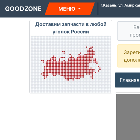
г.Казань, ул. Амирха
GOODZONE
МЕНЮ
Доставим запчасти в любой
Вв
уголок России
про
Зарег
допол
Главная