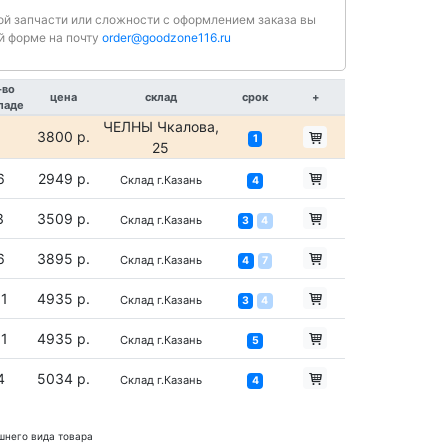
ной запчасти или сложности с оформлением заказа вы
й форме на почту
order@goodzone116.ru
-во
цена
склад
срок
+
ладе
ЧЕЛНЫ Чкалова,
3800 р.
1
25
6
2949 р.
Склад г.Казань
4
3
3509 р.
Склад г.Казань
3
4
6
3895 р.
Склад г.Казань
4
7
31
4935 р.
Склад г.Казань
3
4
31
4935 р.
Склад г.Казань
5
4
5034 р.
Склад г.Казань
4
шнего вида товара