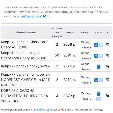
Если у вас возникли вопросы по данной запчасти или сложности с
оформлением заказа вы можете отправить запрос в свободной форме
на почту
order@goodzone116.ru
кол-во
Наименование
на
цена
склад
срок
+
складе
Коврики салона Chery Fora
Склад
2
2358 р.
3
5
Chery A5 (2006)
г.Казань
Коврики салонные для
Склад
50
2591 р.
4
5
Chery Fora Chery A5 (2006)
г.Казань
Склад
Коврики салона полиуретан
2
2924 р.
4
г.Казань
Коврики салона полиуретан
Склад
NORPLAST CHERY Fora (A21)
2
3119 р.
5
7
г.Казань
NPL-Po-11-11
КОВРИКИ САЛОНА
Склад
5
ПОЛИУРЕТАН CHERY FORA
4
3873 р.
г.Казань
11
2006- NO
*сроки доставки указаны в
рабочих днях
до выбранного пользователем склада